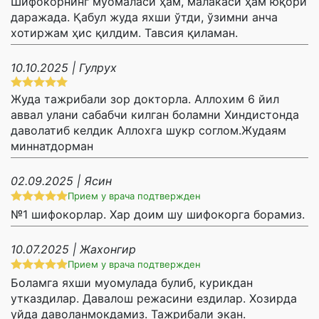
Шифокорнинг муомаласи ҳам, малакаси ҳам юқори
даражада. Қабул жуда яхши ўтди, ўзимни анча
хотиржам ҳис қилдим. Тавсия қиламан.
10.10.2025 | Гулрух
Жуда тажрибали зор докторла. Аллохим 6 йил
аввал улани сабабчи килган боламни Хиндистонда
даволатиб келдик Аллохга шукр соглом.Жудаям
миннатдорман
02.09.2025 | Ясин
Прием у врача подтвержден
№1 шифокорлар. Хар доим шу шифокорга борамиз.
10.07.2025 | Жахонгир
Прием у врача подтвержден
Боламга яхши муомулада булиб, курикдан
утказдилар. Давалош режасини ездилар. Хозирда
уйда даволанмокдамиз. Тажрибали экан.