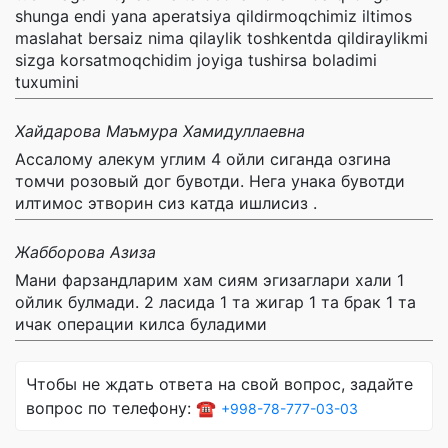
shunga endi yana aperatsiya qildirmoqchimiz iltimos
maslahat bersaiz nima qilaylik toshkentda qildiraylikmi
sizga korsatmoqchidim joyiga tushirsa boladimi
tuxumini
Хайдарова Маъмура Хамидуллаевна
Ассалому алекум углим 4 ойли сиганда озгина
томчи розовый дог бувотди. Нега унака бувотди
илтимос этворин сиз катда ишлисиз .
Жабборова Азиза
Мани фарзандларим хам сиям эгизаглари хали 1
ойлик булмади. 2 ласида 1 та жигар 1 та брак 1 та
ичак операции килса буладими
Чтобы не ждать ответа на свой вопрос, задайте
вопрос по телефону: ☎️
+998-78-777-03-03