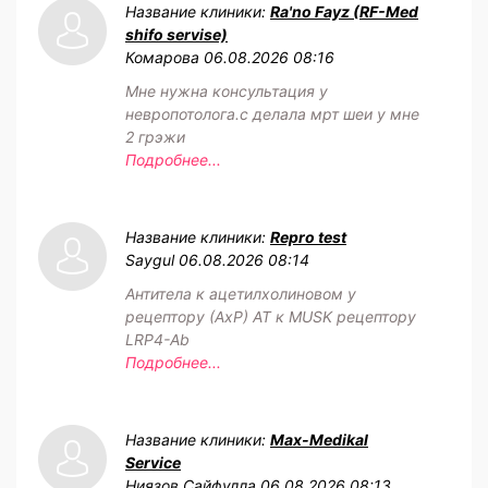
Название клиники:
Ra'no Fayz (RF-Med
shifo servise)
Комарова
06.08.2026 08:16
Мне нужна консультация у
невропотолога.с делала мрт шеи у мне
2 грэжи
Подробнее...
Название клиники:
Repro test
Saygul
06.08.2026 08:14
Антитела к ацетилхолиновом у
рецептору (АхР) АТ к MUSK рецептору
LRP4-Ab
Подробнее...
Название клиники:
Max-Medikal
Service
Ниязов Сайфулла
06.08.2026 08:13