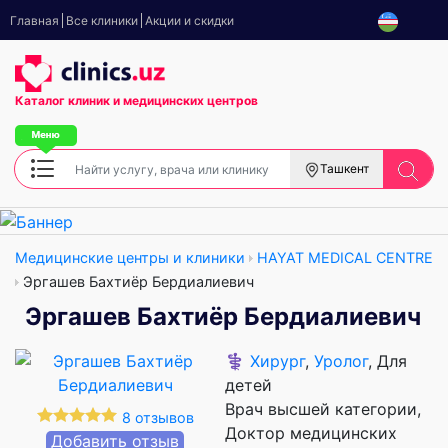
Главная
Все клиники
Акции и скидки
Каталог клиник
и медицинских центров
Ташкент
Медицинские центры и клиники
HAYAT MEDICAL CENTRE
Эргашев Бахтиёр Бердиалиевич
Эргашев Бахтиёр Бердиалиевич
⚕️
Хирург
,
Уролог
, Для
детей
Врач высшей категории
8 отзывов
Доктор медицинских
Добавить отзыв