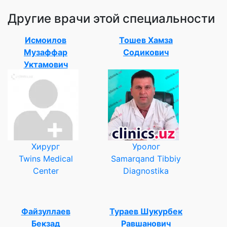
Другие врачи этой специальности
Исмоилов
Тошев Хамза
Музаффар
Содикович
Уктамович
Хирург
Уролог
Twins Medical
Samarqand Tibbiy
Center
Diagnostika
Файзуллаев
Тураев Шукурбек
Бекзад
Равшанович