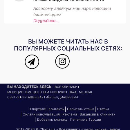
Ассалому алейкум ман нарх навосини
билмокчидим
Подробнее...
ВЫ МОЖЕТЕ ЧИТАТЬ НАС В
ПОПУЛЯРНЫХ СОЦИАЛЬНЫХ СЕТЯХ:
ВЫ НАХОДИТЕСЬ ЗДЕСЬ:
ВСЕ КЛИНИКИ
МЕДИЦИНСКИЕ ЦЕНТРЫ И КЛИНИКИ
HAYAT MEDICAL
CENTRE
ЭРГАШЕВ БАХТИЁР БЕРДИАЛИЕВИЧ
О портале
Контакты
Написать отзыв
Статьи
Онлайн консультация
Реклама
Вакансии в клиниках
Добавить клинику
Лечение в Турции
2017-2026 © Clinics.uz - Все клиники и медицинские центры