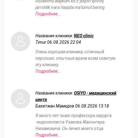
Assalomu alaykum koʻz yuqori qovoq
jarrohlik narxi haqida maʼlumot bering
Подробнее...
Название клиники:
NEO clinic
Timur
06.08.2026 22:04
Очень хорошая клиника, отличный
персонал, опытные врачи всем советую
эту клинику.
Подробнее...
Название клиники:
OSIYO - медицинский
центр
Бахитжан Мамедов
06.08.2026 13:18
Я много лет знаю профессора хирурга
-эндоскописта Узакова Жахонгира
Низамовича. Он лечил моего отца.
Подробнее...