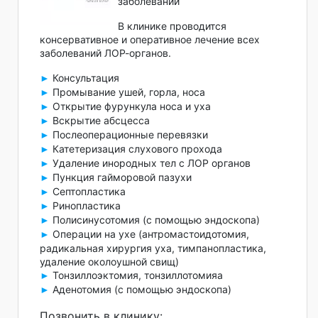
заболеваний
В клинике проводится
консервативное и оперативное лечение всех
заболеваний ЛОР-органов.
Консультация
►
Промывание ушей, горла, носа
►
Открытие фурункула носа и уха
►
Вскрытие абсцесса
►
Послеоперационные перевязки
►
Катетеризация слухового прохода
►
Удаление инородных тел с ЛОР органов
►
Пункция гайморовой пазухи
►
Септопластика
►
Ринопластика
►
Полисинусотомия (с помощью эндоскопа)
►
Операции на ухе (антромастоидотомия,
►
радикальная хирургия уха, тимпанопластика,
удаление околоушной свищ)
Тонзиллоэктомия, тонзиллотомияa
►
Аденотомия (с помощью эндоскопа)
►
Позвонить в клинику: