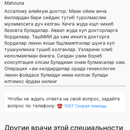
Mahzuna
Ассалому алейкум доктор. Мани ойим анча
йиллардан бери сийдик тутиб туролмаслик
муоммосига дуч келган. Кечга жуда кщп чикиб
безовта буладилар. Аввал жуда куп докторларга
бордилаар. ТашМИИ да хам иккита докторга
бордилар лекин яхши бщлмаяптилар шунга куп
тушкунликка тушиб колганлар. Узларини олиб
келолмаяпман ёнизга. Сиздан узим бориб
консултация олсам буладими онам булмасалар хам.
Операция =ам килдирдилар орада гинекологик
лекин фойдаси булмади нима килсак булади
илтимос ёрдам килинг
Чтобы не ждать ответа на свой вопрос, задайте
вопрос по телефону: ☎️
1057 Скорая помощь
Другие врачи этой специальности