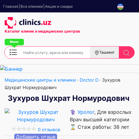
Главная
Все клиники
Акции и скидки
Каталог клиник
и медицинских центров
Ташкент
Медицинские центры и клиники
Doctor D
Зухуров
Шухрат Нормуродович
Зухуров Шухрат Нормуродович
⚕️
Уролог
, Для взрослых
Врач высшей категории
⌛ Стаж работы: 38 лет
0 отзывов
Добавить отзыв