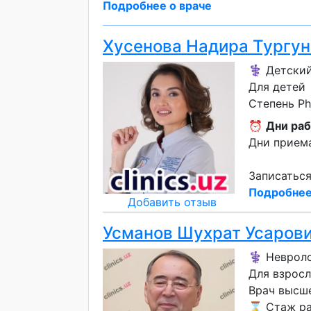
Подробнее о враче
Хусенова Надира Тургу
⚕️ Детский
Для детей
Степень P
⏰
Дни раб
Дни приема
Записаться
Подробнее
Добавить отзыв
Усманов Шухрат Усаров
⚕️ Неврол
Для взрос
Врач высш
⌛ Стаж раб