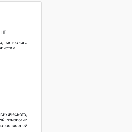
ЕНТ
о, моторного
алистам:
ихического,
ой этиологии
ейросенсорной