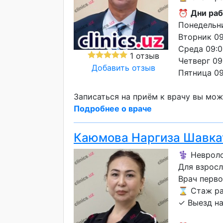
⏰
Дни раб
Понедельни
Вторник 09
Среда 09:0
1 отзыв
Четверг 09
Добавить отзыв
Пятница 09
Записаться на приём к врачу вы мож
Подробнее о враче
Каюмова Наргиза Шавка
⚕️ Неврол
Для взросл
Врач перво
⌛ Стаж ра
✓ Выезд н