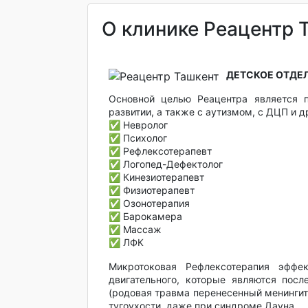
О клинике Реацентр 
ДЕТСКОЕ ОТДЕЛ
Основной целью Реацентра является 
развитии, а также с аутизмом, с ДЦП и 
✅ Невролог
✅ Психолог
✅ Рефлексотерапевт
✅ Логопед-Дефектолог
✅ Кинезиотерапевт
✅ Физиотерапевт
✅ Озонотерапия
✅ Барокамера
✅ Массаж
✅ ЛФК
Микротоковая Рефлексотерапия эффек
двигательного, которые являются посл
(родовая травма перенесенный менингит,
тугоухости, даже при синдроме Дауна.