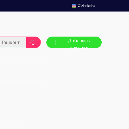
O'zbekcha
Добавить
Ташкент
клинику