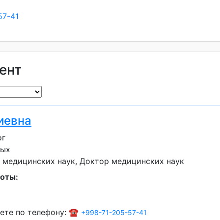
57-41
ент
иевна
ог
лых
 медицинских наук
Доктор медицинских наук
оты:
ете по телефону: ☎️
+998-71-205-57-41