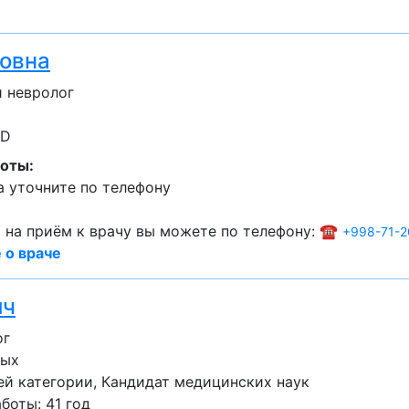
новна
 невролог
hD
оты:
 уточните по телефону
 на приём к врачу вы можете по телефону: ☎️
+998-71-2
 о враче
ич
ог
лых
ей категории
Кандидат медицинских наук
оты: 41 год