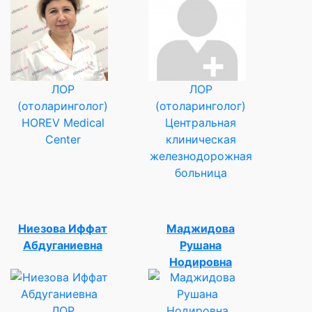
ЛОР
ЛОР
(отоларинголог)
(отоларинголог)
HOREV Medical
Центральная
Center
клиническая
железнодорожная
больница
Ниезова Иффат
Маджидова
Абдуганиевна
Рушана
Нодировна
ЛОР