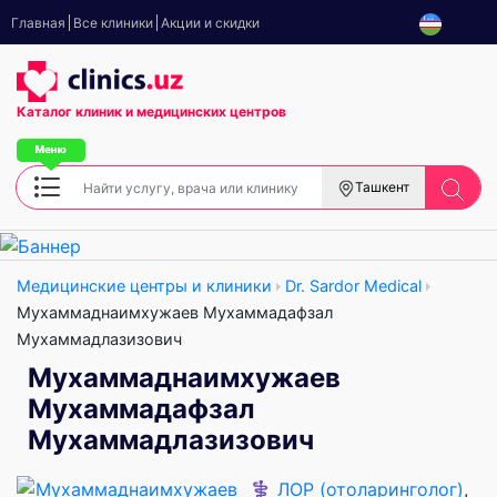
Главная
Все клиники
Акции и скидки
Каталог клиник
и медицинских центров
Ташкент
Медицинские центры и клиники
Dr. Sardor Medical
Мухаммаднаимхужаев Мухаммадафзал
Мухаммадлазизович
Мухаммаднаимхужаев
Мухаммадафзал
Мухаммадлазизович
⚕️
ЛОР (отоларинголог)
,