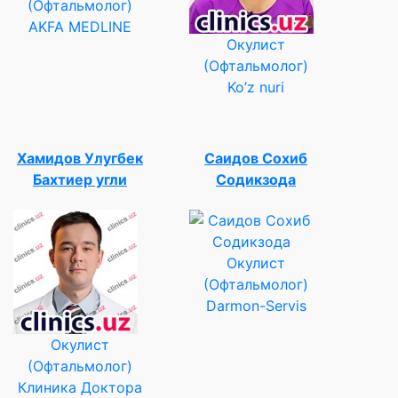
(Офтальмолог)
AKFA MEDLINE
Окулист
(Офтальмолог)
Ko’z nuri
Хамидов Улугбек
Саидов Сохиб
Бахтиер угли
Содикзода
Окулист
(Офтальмолог)
Darmon-Servis
Окулист
(Офтальмолог)
Клиника Доктора