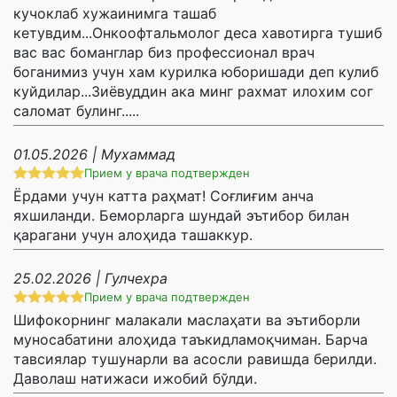
кучоклаб хужаинимга ташаб
кетувдим...Онкоофтальмолог деса хавотирга тушиб
вас вас боманглар биз профессионал врач
боганимиз учун хам курилка юборишади деп кулиб
куйдилар...Зиёвуддин ака минг рахмат илохим сог
саломат булинг.....
01.05.2026 | Мухаммад
Прием у врача подтвержден
Ёрдами учун катта раҳмат! Соғлиғим анча
яхшиланди. Беморларга шундай эътибор билан
қарагани учун алоҳида ташаккур.
25.02.2026 | Гулчехра
Прием у врача подтвержден
Шифокорнинг малакали маслаҳати ва эътиборли
муносабатини алоҳида таъкидламоқчиман. Барча
тавсиялар тушунарли ва асосли равишда берилди.
Даволаш натижаси ижобий бўлди.