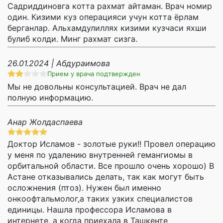
Садриддиновга котта рахмат айтаман. Врач номир
один. Кизими куз операцияси учун котта ёрлам
берганлар. Альхамдулиллях кизими кузчаси яхши
булиб колди. Минг рахмат сизга.
26.01.2024 | Абдураимова
Прием у врача подтвержден
Мы не довольны консультацией. Врач не дал
полную информацию.
Анар Жолдаспаева
Доктор Исламов - золотые руки!! Провел операцию
у меня по удалению внутренней гемангиомы в
орбитальной области. Все прошло очень хорошо) В
Астане отказывались делать, так как могут быть
осложнения (птоз). Нужен был именно
онкоофтальмолог,а таких узких специалистов
единицы. Нашла профессора Исламова в
интернете, а когда приехала в Ташкенте