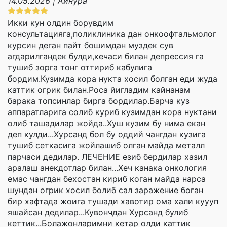
14.05.2026 | Айнура
Икки кун олдин борувдим
консультацияга,поликлиника дан онкоофтальмолог
курсин деган пайт бошимдан муздек сув
агдарилгандек булди,кечаси билан депрессия га
тушиб зорга тонг оттириб кабулига
бордим.Кузимда кора нукта хосил болган еди жуда
каттик огрик билан.Роса йигладим кайнанам
барака топсинлар бирга бордилар.Барча куз
аппаратларига солиб куриб кузимдан кора нуктани
олиб ташадилар жойда..Хуш кузим бу нима екан
деп кулди...Хурсанд бол бу оддий чангдан кузига
тушиб сеткасига жойлашиб олган майда металл
парчаси дедилар. ЛЕЧЕНИЕ езиб бердилар хазил
аралаш анекдотлар билан...Хеч канака онкология
емас чангдан бехостан кириб коган майда нарса
шундан огрик хосил болиб сал заражение боган
бир хафтада жоига тушади хавотир ома хали куууп
яшайсан дедилар...Кувончдан Хурсанд булиб
кеттик...Болажонларимни кетар олди каттик