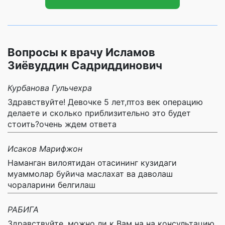
Вопросы к врачу Исламов
Зиёвуддин Садриддинович
Курбанова Гульчехра
Здравствуйте! Девочке 5 лет,птоз век операцию
делаете и сколько приблизительно это будет
стоить?очень ждем ответа
Исаков Марифжон
Наманган вилоятидан отасининг кузидаги
муаммолар буйича маслахат ва даволаш
чораларини белгилаш
РАБИГА
Здравствуйте, можно ли к Вам на на консультацию