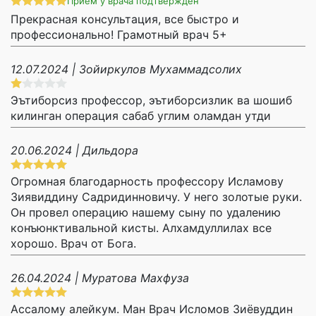
Прием у врача подтвержден
Прекрасная консультация, все быстро и
профессионально! Грамотный врач 5+
12.07.2024 | Зойиркулов Мухаммадсолих
Эътиборсиз профессор, эътиборсизлик ва шошиб
килинган операция сабаб углим оламдан утди
20.06.2024 | Дильдора
Огромная благодарность профессору Исламову
Зиявиддину Садридинновичу. У него золотые руки.
Он провел операцию нашему сыну по удалению
конъюнктивальной кисты. Алхамдуллилах все
хорошо. Врач от Бога.
26.04.2024 | Муратова Махфуза
Ассалому алейкум. Ман Врач Исломов Зиёвуддин