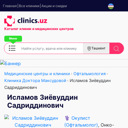
Главная
Все клиники
Акции и скидки
Каталог клиник
и медицинских центров
Ташкент
Медицинские центры и клиники
Офтальмология
Клиника Доктора Максудовой
Исламов Зиёвуддин
Садриддинович
Исламов Зиёвуддин
Садриддинович
⚕️
Окулист
(Офтальмолог)
, Онко-