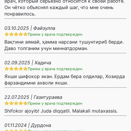
Врач, который серьёзно относится к своей работе.
Он чётко объяснял каждый шаг, что мне очень
понравилось.
03.10.2025 | Файзулла
Прием у врача подтвержден
Вақтини аямай, ҳамма нарсани тушунтириб берди.
Даво топганим учун миннатдорман.
02.09.2025 | Хадича
Прием у врача подтвержден
Яхши шифокор экан. Ердам бера олдилар, Хозирда
фарзандимни ахволи яхши.
22.07.2025 | Газитураева
Прием у врача подтвержден
Shifokor ajoyib! Juda diqqatli. Malakali mutaxassis.
01.11.2024 | Дурдона