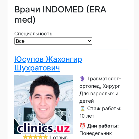
Врачи INDOMED (ERA
med)
Специальность
Юсупов Жахонгир
Шухратович
⚕️ Травматолог-
ортопед, Хирург
Для взрослых и
детей
⌛ Стаж работы:
10 лет
⏰
Дни работы:
Понедельник
1 отзыв