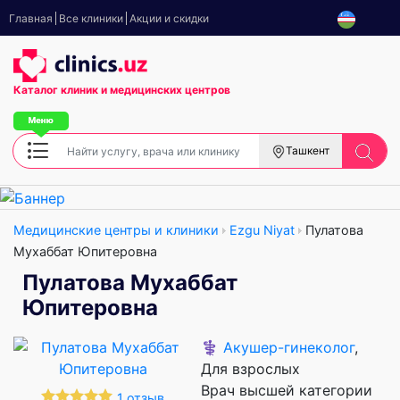
Главная
Все клиники
Акции и скидки
Каталог клиник
и медицинских центров
Ташкент
Медицинские центры и клиники
Ezgu Niyat
Пулатова
Мухаббат Юпитеровна
Пулатова Мухаббат
Юпитеровна
⚕️
Акушер-гинеколог
,
Для взрослых
Врач высшей категории
1 отзыв