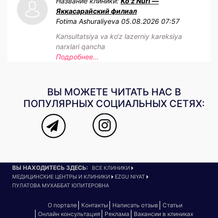
Название клиники:
Ko'z Nuri —
Яккасарайский филиал
Fotima Ashuraliyeva
05.08.2026 07:57
Kansultatsiya va ko‘z lazerniy kareksiya
narxlari qancha
Подробнее...
ВЫ МОЖЕТЕ ЧИТАТЬ НАС В
ПОПУЛЯРНЫХ СОЦИАЛЬНЫХ СЕТЯХ:
ВЫ НАХОДИТЕСЬ ЗДЕСЬ:
ВСЕ КЛИНИКИ
МЕДИЦИНСКИЕ ЦЕНТРЫ И КЛИНИКИ
EZGU NIYAT
ПУЛАТОВА МУХАББАТ ЮПИТЕРОВНА
О портале
Контакты
Написать отзыв
Статьи
Онлайн консультация
Реклама
Вакансии в клиниках