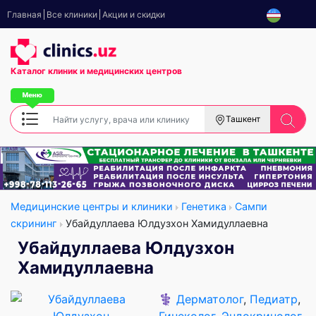
Главная
Все клиники
Акции и скидки
Каталог клиник
и медицинских центров
Ташкент
Медицинские центры и клиники
Генетика
Сампи
скрининг
Убайдуллаева Юлдузхон Хамидуллаевна
Убайдуллаева Юлдузхон
Хамидуллаевна
⚕️
Дерматолог
,
Педиатр
,
Гинеколог
,
Эндокринолог
,