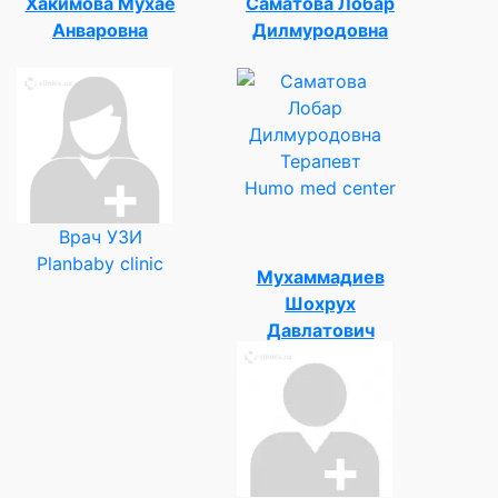
Хакимова Мухае
Саматова Лобар
Анваровна
Дилмуродовна
Терапевт
Humo med center
Врач УЗИ
Planbaby clinic
Мухаммадиев
Шохрух
Давлатович