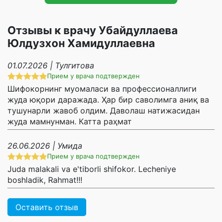
Отзывы к врачу Убайдуллаева
Юлдузхон Хамидуллаевна
01.07.2026 | Тулгитова
Прием у врача подтвержден
Шифокорнинг муомаласи ва профессионаллиги
жуда юқори даражада. Ҳар бир саволимга аниқ ва
тушунарли жавоб олдим. Даволаш натижасидан
жуда мамнунман. Катта раҳмат
26.06.2026 | Умида
Прием у врача подтвержден
Juda malakali va e'tiborli shifokor. Lecheniye
boshladik, Rahmat!!!
Оставить отзыв