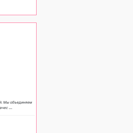
ий. Мы объединяем
качес
...