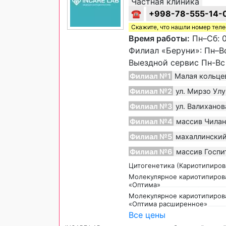
Частная клиника
☎
+998-78-555-14-
Скажите, что нашли номер тел
Время работы:
Пн–Сб: 0
Филиал «Беруни»: Пн–Вс 
Выездной сервис Пн-Вс 
Филиал №1
Малая кольцев
Филиал №2
ул. Мирзо Улу
Филиал №3
ул. Валиханов
Филиал №4
массив Чилан
Филиал №5
махаллинский
Филиал №6
массив Госпи
Цитогенетика (Кариотипиров
Молекулярное кариотипиров
«Оптима»
Молекулярное кариотипиров
«Оптима расширенное»
Все цены