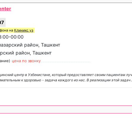
enter
07
ефона на
Клиникс уз
:00-00:00
мазарский район, Ташкент
зарский район, Ташкент
ание)
цена по звонку
ицинский центр в Узбекистане, который предоставляет своим пациентам л
имательным к здоровью - задача каждого из нас. В реализации этой задач