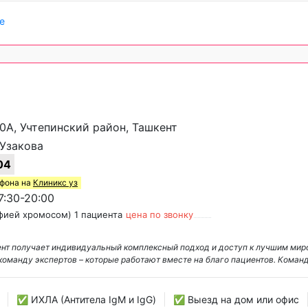
е
60А, Учтепинский район, Ташкент
 Узакова
04
ефона на
Клиникс уз
:30-20:00
фией хромосом) 1 пациента
цена по звонку
циент получает индивидуальный комплексный подход и доступ к лучшим ми
оманду экспертов – которые работают вместе на благо пациентов. Коман
✅ ИХЛА (Антитела IgM и IgG)
✅ Выезд на дом или офис