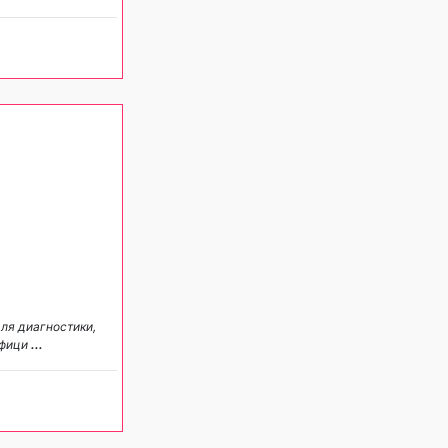
ля диагностики,
ифици
...