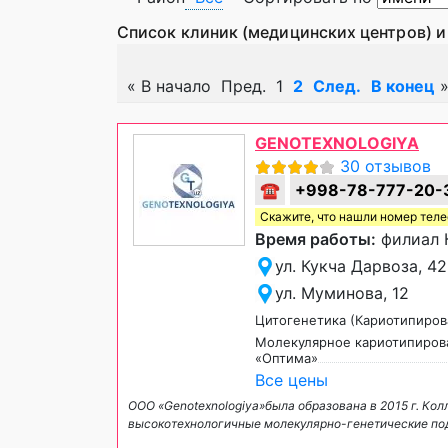
Список клиник (медицинских центров) и
«
В начало
Пред.
1
2
След.
В конец
GENOTEXNOLOGIYA
30 отзывов
☎
+998-78-777-20-
Скажите, что нашли номер тел
Время работы:
филиал К
ул. Кукча Дарвоза, 42
ул. Муминова, 12
Цитогенетика (Кариотипиров
Молекулярное кариотипиров
«Оптима»
Все цены
ООО «Genotexnologiya»была образована в 2015 г. Кол
высокотехнологичные молекулярно-генетические под