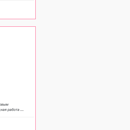
ровым
дная работа
...