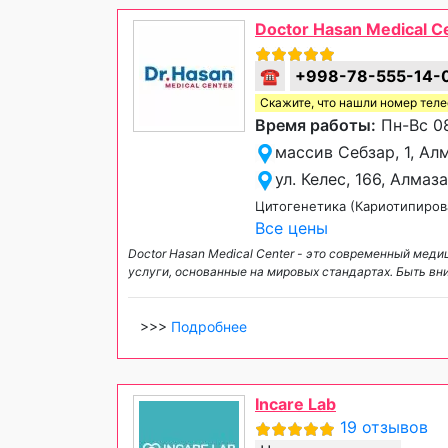
Doctor Hasan Medical C
☎
+998-78-555-14-
Скажите, что нашли номер тел
Время работы:
Пн-Вс 08
массив Себзар, 1, Ал
ул. Келес, 166, Алма
Цитогенетика (Кариотипиров
Все цены
Doctor Hasan Medical Center - это современный мед
услуги, основанные на мировых стандартах. Быть вн
>>>
Подробнее
Incare Lab
19 отзывов