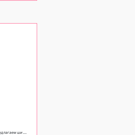
редлагаем ши
...