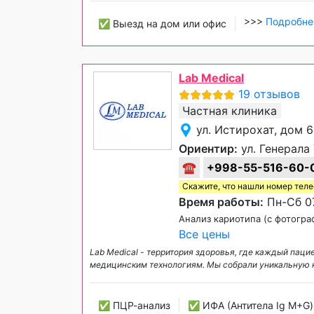
>>>
Подробне
✅ Выезд на дом или офис
Lab Medical
19 отзывов
Частная клиника
ул. Истирохат, дом 
Ориентир:
ул. Генерала
☎
+998-55-516-60-
Скажите, что нашли номер тел
Время работы:
Пн-Сб 07
Анализ кариотипа (с фотогра
Все цены
Lab Medical - территория здоровья, где каждый па
медицинским технологиям. Мы собрали уникальную к
✅ ПЦР-анализ
✅ ИФА (Антитела Ig М+G)