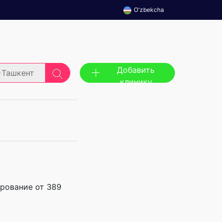
O'zbekcha
Добавить
Ташкент
клинику
ирование от 389