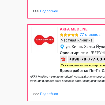
>>>
Подробнее
AKFA MEDLINE
77 отзывов
Частная клиника
ул. Кичик Халка Йул
Ориентир:
ст.м. "БЕРУН
☎
+998-78-777-03-
Скажите, что нашли номер тел
Время работы:
Пн-Пт 08
AKFA Medline – это крупнейший частный многопрофи
лечения и проведения сложных кардиохирургических
>>>
Подробнее