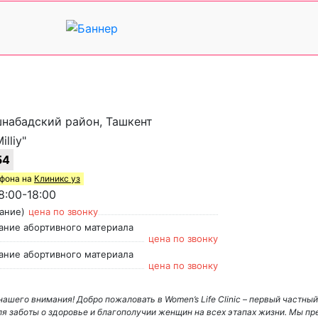
Яшнабадский район, Ташкент
lliy"
54
ефона на
Клиникс уз
:00-18:00
ание)
цена по звонку
ание абортивного материала
цена по звонку
ание абортивного материала
цена по звонку
нашего внимания! Добро пожаловать в Women’s Life Clinic – первый частный
ля заботы о здоровье и благополучии женщин на всех этапах жизни. Мы п