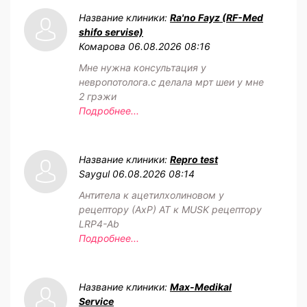
Название клиники:
Ra'no Fayz (RF-Med
shifo servise)
Комарова
06.08.2026 08:16
Мне нужна консультация у
невропотолога.с делала мрт шеи у мне
2 грэжи
Подробнее...
Название клиники:
Repro test
Saygul
06.08.2026 08:14
Антитела к ацетилхолиновом у
рецептору (АхР) АТ к MUSK рецептору
LRP4-Ab
Подробнее...
Название клиники:
Max-Medikal
Service