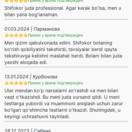
Прием у врача подтвержден
Shifokor juda professional. Agar kerak bo'lsa, men u
bilan yana bog'lanaman.
01.03.2024 | Парманова
Прием у врача подтвержден
Men qizim qabulxonada edim. Shifokor bolaning
ko'rish qobiliyatini tekshirdi, tavsiyalar berdi qayta
tekshiruvga kelishni maslahat berdi. Bolam bilan juda
yaxshi aloqada edi.
13.01.2024 | Курбонова
Прием у врача подтвержден
Ular mendan ko'p narsalarni so'rashdi va men bilan
vaqt o'tkazishdi. Bu meni juda xursand qildi. U meni
testlarga yubordi va muammoni aniqlash uchun zarur
bo'lgan qo'shimcha testlarni o'tkazdi. Shuningdek, u
keyingi uchrashuvni tayinladi.
28.12.2023 | Сабина