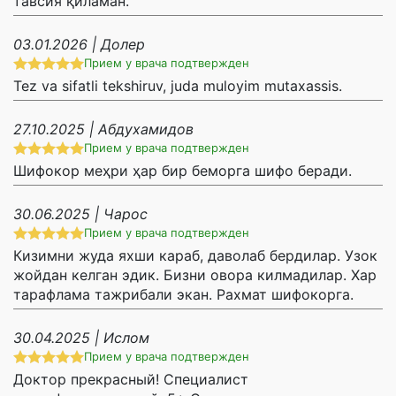
тавсия қиламан.
03.01.2026 | Долер
Прием у врача подтвержден
Tez va sifatli tekshiruv, juda muloyim mutaxassis.
27.10.2025 | Абдухамидов
Прием у врача подтвержден
Шифокор меҳри ҳар бир беморга шифо беради.
30.06.2025 | Чарос
Прием у врача подтвержден
Кизимни жуда яхши караб, даволаб бердилар. Узок
жойдан келган эдик. Бизни овора килмадилар. Хар
тарафлама тажрибали экан. Рахмат шифокорга.
30.04.2025 | Ислом
Прием у врача подтвержден
Доктор прекрасный! Специалист