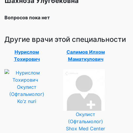
Шахноза Улугбековна
Вопросов пока нет
Другие врачи этой специальности
Нурислом
Салимов Илхом
Тохирович
Маматкулович
Окулист
(Офтальмолог)
Ko’z nuri
Окулист
(Офтальмолог)
Shox Med Center