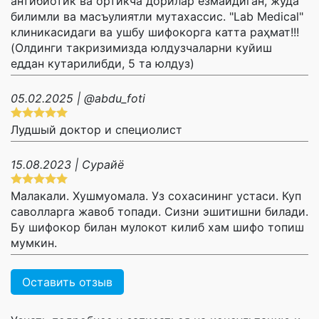
антибиотик ва ортикча дорилар ёзмайдиган, жуда
билимли ва масъулиятли мутахассис. "Lab Medical"
клиникасидаги ва ушбу шифокорга катта раҳмат!!!
(Олдинги такризимизда юлдузчаларни куйиш
еддан кутарилибди, 5 та юлдуз)
05.02.2025 | @abdu_foti
Лудшый доктор и специолист
15.08.2023 | Сурайё
Малакали. Хушмуомала. Уз сохасининг устаси. Куп
саволларга жавоб топади. Сизни эшитишни билади.
Бу шифокор билан мулокот килиб хам шифо топиш
мумкин.
Оставить отзыв