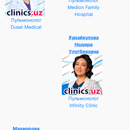
Пульмонолог
Medion Family
Hospital
Пульмонолог
Dusel Medical
Худайкулова
Нодира
Улугбековна
Пульмонолог
Infinity Clinic
Махмудова