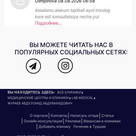
Olimjonova
08.08.2026 06:58
Assalomu alekum tajribali ayol trixolog
kere edi konsultatsiya necha pul
Подробнее...
ВЫ МОЖЕТЕ ЧИТАТЬ НАС В
ПОПУЛЯРНЫХ СОЦИАЛЬНЫХ СЕТЯХ:
ВЫ НАХОДИТЕСЬ ЗДЕСЬ:
ВСЕ КЛИНИКИ
МЕДИЦИНСКИЕ ЦЕНТРЫ И КЛИНИКИ
LAB MEDICAL
ЖУРАЕВ АБДУЗОХИД АБДУВАХИДОВИЧ
О портале
Контакты
Написать отзыв
Статьи
Онлайн консультация
Реклама
Вакансии в клиниках
Добавить клинику
Лечение в Турции