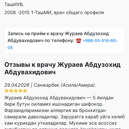
ТашИУВ.
2008 -2015 1-ТашМИ, врач общего профиля
Запись на приём к врачу Жураев Абдузохид
Абдувахидович по телефону: ☎️
+998-55-516-60-
04
Отзывы к врачу Жураев Абдузохид
Абдувахидович
29.04.2026 | Санжарбек (Асила/Амира).
Жураев Абдузохид Абдувахидович — 5 йилдан
бери бутун оиламиз ишонадиган шифокор.
Фарзандларимизни аллергия ва бронхитдан
самарали даволадилар. Заруратга караб уйга келиб
хам курикдан утказадилар. Мухими эса асоссиз