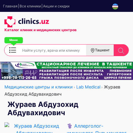
Главная
Все клиники
Акции и скидки
Каталог клиник
и медицинских центров
Ташкент
Медицинские центры и клиники
Lab Medical
Жураев
Абдузохид Абдувахидович
Жураев Абдузохид
Абдувахидович
⚕️
Аллерголог-
иммунолог
,
Пульмонолог
,