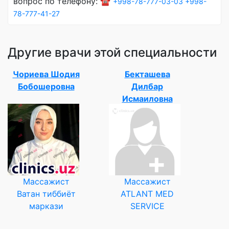
вопрос по телефону: ☎️
+998-78-777-03-03
+998-
78-777-41-27
Другие врачи этой специальности
Чориева Шодия
Бекташева
Бобошеровна
Дилбар
Исмаиловна
Массажист
Массажист
Ватан тиббиёт
ATLANT MED
маркази
SERVICE