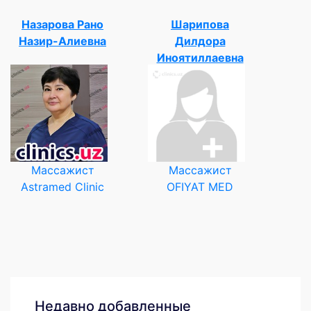
Назарова Рано
Шарипова
Назир-Алиевна
Дилдора
Иноятиллаевна
Массажист
Массажист
Astramed Clinic
OFIYAT MED
Недавно добавленные