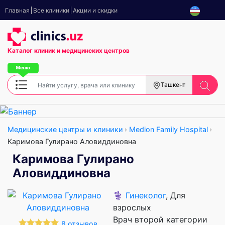
Главная
Все клиники
Акции и скидки
Каталог клиник
и медицинских центров
Ташкент
Медицинские центры и клиники
Medion Family Hospital
Каримова Гулирано Аловиддиновна
Каримова Гулирано
Аловиддиновна
⚕️
Гинеколог
, Для
взрослых
Врач второй категории
8 отзывов