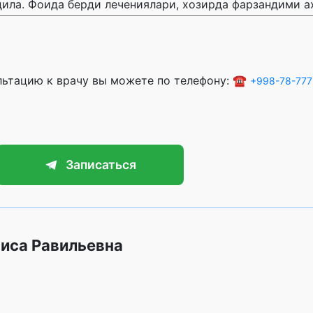
дила. Фоида берди лечениялари, хозирда фарзандими а
ультацию к врачу вы можете по телефону: ☎️
+998-78-777
Записаться
иса Равильевна