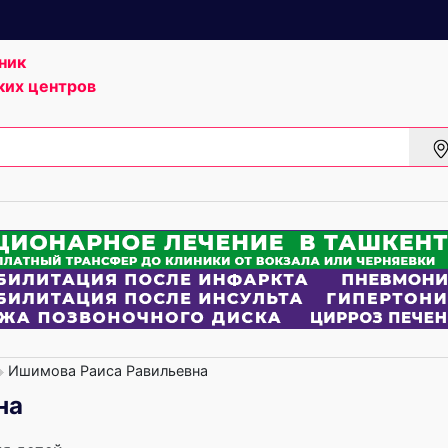
ник
ких центров
Ишимова Раиса Равильевна
на