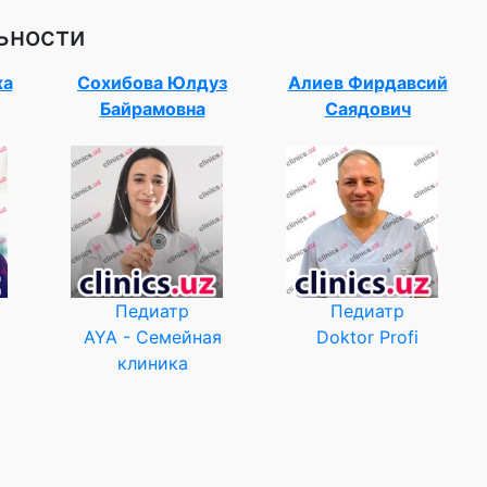
ьности
ха
Сохибова Юлдуз
Алиев Фирдавсий
Байрамовна
Саядович
Педиатр
Педиатр
AYA - Семейная
Doktor Profi
клиника