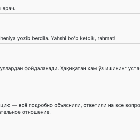
 врач.
cheniya yozib berdila. Yahshi bo'b ketdik, rahmat!
ллардан фойдаланади. Ҳақиқатан ҳам ўз ишининг устас
цию — всё подробно объяснили, ответили на все вопро
ательное отношение!