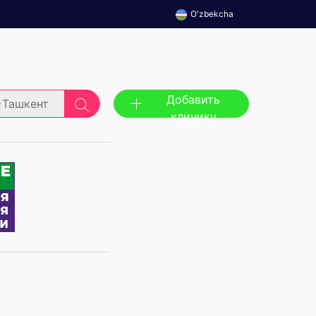
O'zbekcha
Добавить
Ташкент
клинику