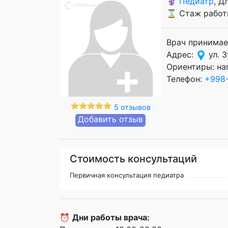
⚕️
Педиатр
, Д
⌛ Стаж работы
Врач принимае
Адрес:
ул. 
Ориентиры: на
Телефон:
+998-
5 отзывов
Добавить отзыв
Стоимость консультаций
Первичная консультация педиатра
⏰
Дни работы врача: