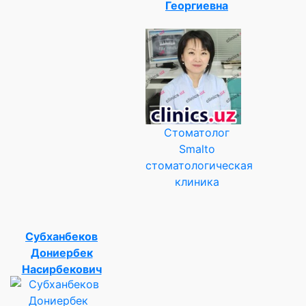
Георгиевна
Стоматолог
Smalto
стоматологическая
клиника
Субханбеков
Дониербек
Насирбекович