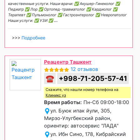
качественные услуги. Наши врачи: ✅ Акушер-Гинеколог ✅
Педиатр ✅ Лор ✅ Ортопед-травматолог ✅ Кардиолог ✅
Терапевт ✅ Пульмонолог ✅ Гастроэнтеролог ✅ Невропатолог
Наши услуги: ✅ УЗИ ✅
...
>>>
Подробнее
Реацентр Ташкент
12 отзывов
☎
+998-71-205-57-41
Скажите, что нашли номер телефона на
Клиникс уз
Время работы:
Пн-Сб 09:00-18:00
ул. Буюк ипак йули, 305,
Мирзо-Улугбекский район,
ориентир: автосервис "ЛАДА"
ул. Ибн Сино, 178, Кибрайский