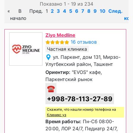
Показано 1 - 19 из 234
«
В
Пред.
1
2
3
4
5
6
7
8
9
10
След.
начало
кон
Ziyo Medline
16 отзывов
Частная клиника
ул. Паркент, дом 131, Мирзо-
Улугбекский район, Ташкент
Ориентир:
"EVOS" кафе,
Паркентский рынок
☎
+998-78-113-27-89
Скажите, что нашли номер телефона на
Клиникс уз
Время работы:
Пн-Сб 08:00-
20:00, ЛОР 24/7, Педиатр 24/7,