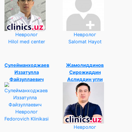
Невролог
Невролог
Hilol med center
Salomat Hayot
Сулейманходжаев
Жамолиддинов
Иззатулла
Сирожиддин
Файзуллаевич
Аслиддин угли
Невролог
Fedorovich Klinikasi
Невролог