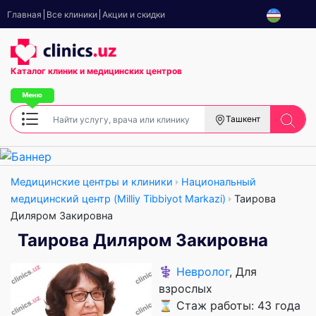
Главная
Все клиники
Акции и скидки
Каталог клиник
и медицинских центров
Ташкент
Медицинские центры и клиники
Национальный
медицинский центр (Milliy Tibbiyot Markazi)
Таирова
Диляром Закировна
Таирова Диляром Закировна
⚕️
Невролог
, Для
взрослых
⌛ Стаж работы: 43 года