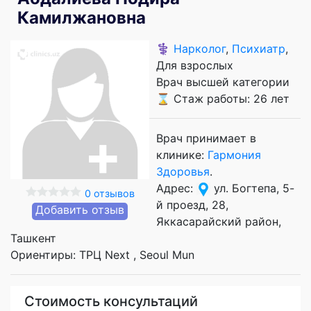
Камилжановна
⚕️
Нарколог
,
Психиатр
,
Для взрослых
Врач высшей категории
⌛ Стаж работы: 26 лет
Врач принимает в
клинике:
Гармония
Здоровья
.
Адрес:
ул. Богтепа, 5-
0 отзывов
й проезд, 28,
Добавить отзыв
Яккасарайский район,
Ташкент
Ориентиры: ТРЦ Next , Seoul Mun
Стоимость консультаций