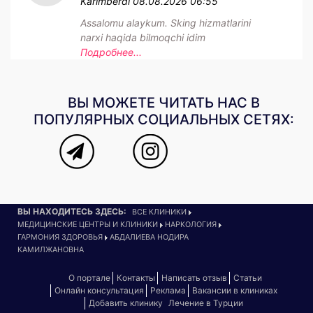
Karimberdi
08.08.2026 06:55
Assalomu alaykum. Sking hizmatlarini
narxi haqida bilmoqchi idim
Подробнее...
ВЫ МОЖЕТЕ ЧИТАТЬ НАС В
ПОПУЛЯРНЫХ СОЦИАЛЬНЫХ СЕТЯХ:
ВЫ НАХОДИТЕСЬ ЗДЕСЬ:
ВСЕ КЛИНИКИ
МЕДИЦИНСКИЕ ЦЕНТРЫ И КЛИНИКИ
НАРКОЛОГИЯ
ГАРМОНИЯ ЗДОРОВЬЯ
АБДАЛИЕВА НОДИРА
КАМИЛЖАНОВНА
О портале
Контакты
Написать отзыв
Статьи
Онлайн консультация
Реклама
Вакансии в клиниках
Добавить клинику
Лечение в Турции