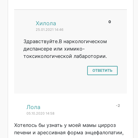
0
#
Хилола
25.01.2021 14:46
Здравствуйте.В наркологическом
диспансере или химико-
токсикологическ
ой лабаротории.
ОТВЕТИТЬ
-2
#
Лола
05.10.2020 14:58
Хотелось бы узнать у моей мамы цирроз
печени и арессивная форма энцефалопатии,