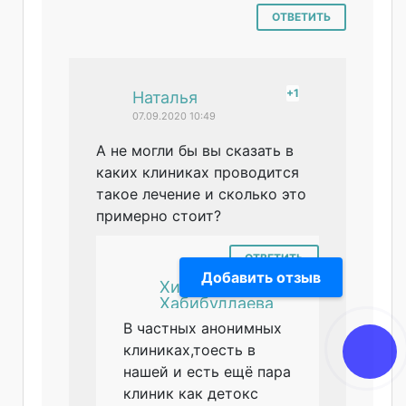
ОТВЕТИТЬ
+1
#
Наталья
07.09.2020 10:49
А не могли бы вы сказать в
каких клиниках проводится
такое лечение и сколько это
примерно стоит?
ОТВЕТИТЬ
-1
#
Добавить отзыв
Хилола
Хабибуллаева
то
В частных анонимных
07.09.2020 10:59
клиниках,тоесть в
нашей и есть ещё пара
клиник как детокс