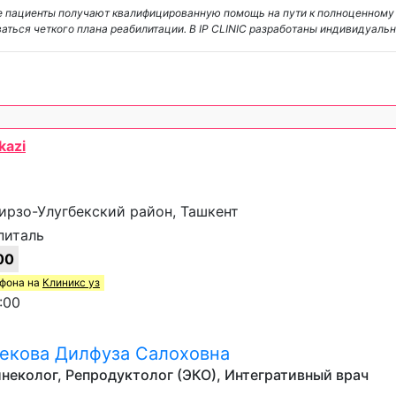
где пациенты получают квалифицированную помощь на пути к полноценном
аться четкого плана реабилитации. В IP CLINIC разработаны индивидуаль
kazi
 Мирзо-Улугбекский район, Ташкент
питаль
00
ефона на
Клиникс уз
:00
екова Дилфуза Салоховна
неколог, Репродуктолог (ЭКО), Интегративный врач