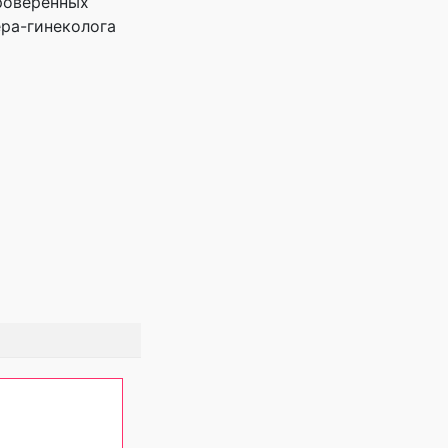
проверенных
ера-гинеколога