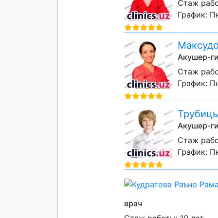
Стаж рабо
График: Пн
Максудо
Акушер-ги
Стаж рабо
График: Пн
Трубицы
Акушер-ги
Стаж рабо
График: Пн
врач