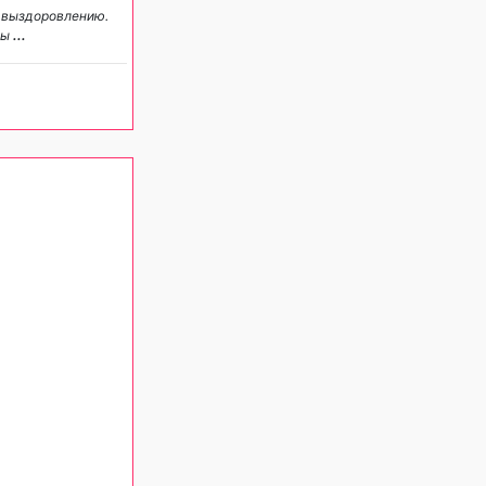
у выздоровлению.
ны
...