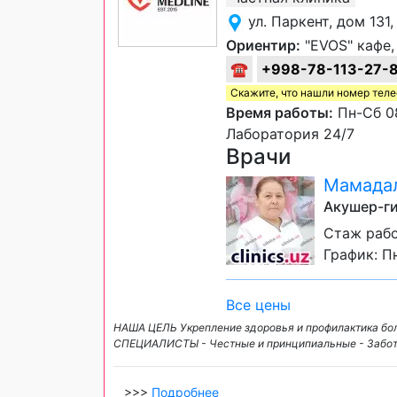
ул. Паркент, дом 13
Ориентир:
"EVOS" кафе,
☎
+998-78-113-27-
Скажите, что нашли номер тел
Время работы:
Пн-Сб 08
Лаборатория 24/7
Врачи
Мамадал
Акушер-ги
Стаж рабо
График: Пн
Все цены
НАША ЦЕЛЬ Укрепление здоровья и профилактика болезн
СПЕЦИАЛИСТЫ - Честные и принципиальные - Заботл
>>>
Подробнее