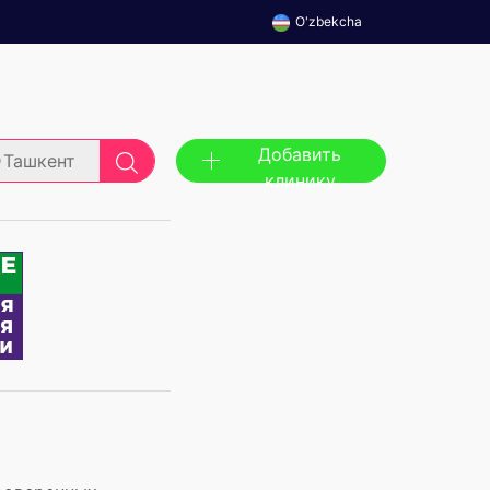
O'zbekcha
Добавить
Ташкент
клинику