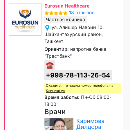
Eurosun Healthcare
18 отзывов
Частная клиника
ул. Алишер Навоий 10,
Шайхантахурский район,
Ташкент
Ориентир:
напротив банка
"Трастбанк"
☎
+998-78-113-26-54
Скажите, что нашли номер телефона на
Клиникс уз
Время работы:
Пн-Сб 08:00-
18:00
Врачи
Каримова
Дилдора