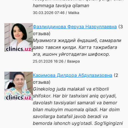
hammaga tavsiya qilaman
30.03.2026 07:46 / Malika
Фазлиддинова Феруза Назруллаевна
(3
отзыва)
Муаммога жиддий ёндашиб, самарали
даво тавсия қилди. Катта тажрибага
эга, ишонч уйғотадиган шифокор.
25.01.2026 16:26 / Вазира
Каримова Дилдора Абдулазизовна
(2
отзыва)
Ginekolog juda malakali va e’tiborli
shifokor. Har bir tashxisni aniq qo‘yadi,
davolash tavsiyalari samarali va bemor
bilan muloyim muomala qiladi. Har doim
savollarga batafsil javob beradi va
bemorda ishonch uyg‘otadi. Sog‘ligingizni