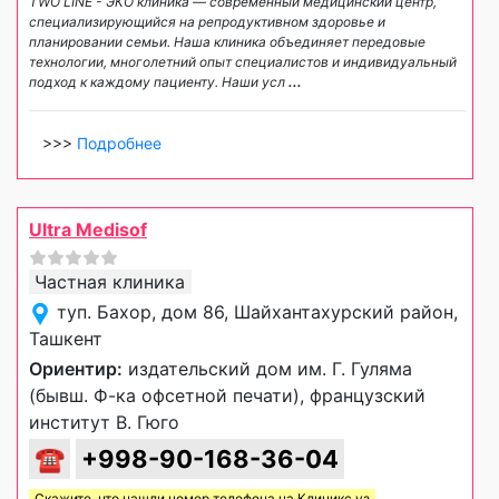
TWO LINE - ЭКО клиника — современный медицинский центр,
специализирующийся на репродуктивном здоровье и
планировании семьи. Наша клиника объединяет передовые
технологии, многолетний опыт специалистов и индивидуальный
подход к каждому пациенту. Наши усл
...
>>>
Подробнее
Ultra Medisof
Частная клиника
туп. Бахор, дом 86, Шайхантахурский район,
Ташкент
Ориентир:
издательский дом им. Г. Гуляма
(бывш. Ф-ка офсетной печати), французский
институт В. Гюго
☎
+998-90-168-36-04
Скажите, что нашли номер телефона на
Клиникс уз