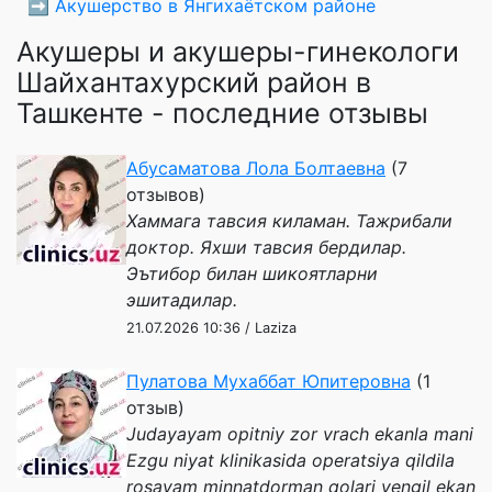
➡️
Акушерство в Янгихаётском районе
Акушеры и акушеры-гинекологи
Шайхантахурский район в
Ташкенте - последние отзывы
Абусаматова Лола Болтаевна
(7
отзывов)
Хаммага тавсия киламан. Тажрибали
доктор. Яхши тавсия бердилар.
Эътибор билан шикоятларни
эшитадилар.
21.07.2026 10:36 / Laziza
Пулатова Мухаббат Юпитеровна
(1
отзыв)
Judayayam opitniy zor vrach ekanla mani
Ezgu niyat klinikasida operatsiya qildila
rosayam minnatdorman qolari yengil ekan