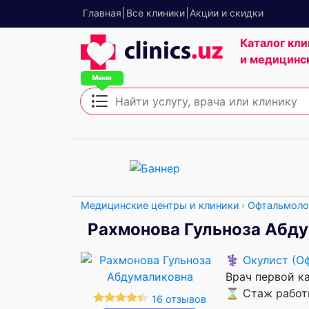
Главная
Все клиники
Акции и скидки
Каталог кли
и медицинс
Медицинские центры и клиники
Офтальмоло
Рахмонова Гульноза Абд
⚕️
Окулист (О
Врач первой к
⌛ Стаж работы
16 отзывов