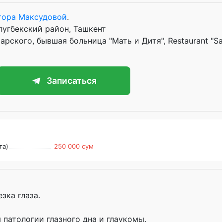
тора Максудовой
.
лугбекский район, Ташкент
рского, бывшая больница "Мать и Дитя", Restaurant "S
Записаться
та)
250 000 сум
зка глаза.
патологии глазного дна и глаукомы.