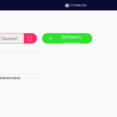
O'zbekcha
Добавить
Ташкент
клинику
умаликовна