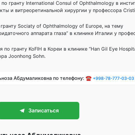
по гранту International Сonsul of Ophthalmology в инст
кты и витреоретинальной хирургии у профессора Сristia
гранту Sociaty of Ophthalmology of Europe, на тему
ридаточного аппарата глаза” в клинике Италии у профе
по гранту KoFIH в Кореи в клинике “Han Gil Eye Hospita
ра Joonhong Sohn.
льноза Абдумаликовна по телефону: ☎️
+998-78-777-03-03
Записаться