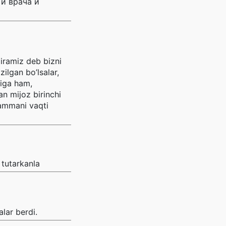
 и врача и
qiramiz deb bizni
ilgan bo’lsalar,
riga ham,
n mijoz birinchi
hammani vaqti
 tutarkanla
lar berdi.