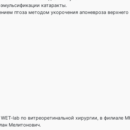
оэмульсификации катаракты.
ением птоза методом укорочения апоневроза верхнего 
я WET-lab по витреоретинальной хирургии, в филиале 
лан Мелитонович.