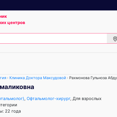
ник
ких центров
гия
Клиника Доктора Максудовой
Рахмонова Гульноза Абд
умаликовна
фтальмолог)
,
Офтальмолог-хирург
, Для взрослых
атегории
: 22 года