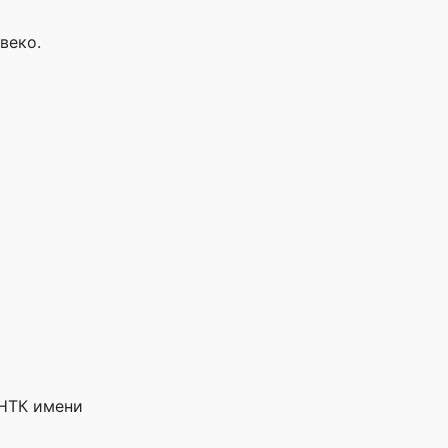
веко.
МНТК имени