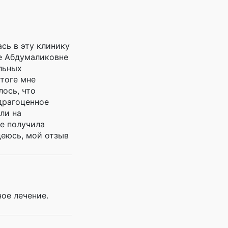
ась в эту клинику
зе Абдумаликовне
льных
итоге мне
ось, что
 драгоценное
ли на
не получила
деюсь, мой отзыв
ое лечение.