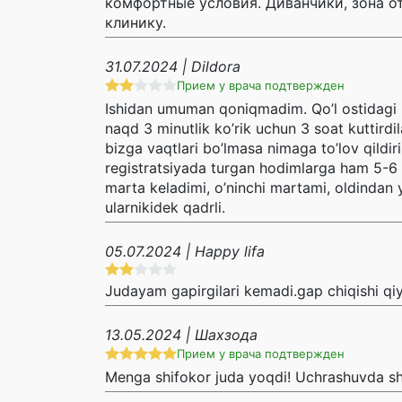
комфортные условия. Диванчики, зона от
клинику.
31.07.2024 | Dildora
Прием у врача подтвержден
Ishidan umuman qoniqmadim. Qo’l ostidagi is
naqd 3 minutlik ko’rik uchun 3 soat kuttirdi
bizga vaqtlari bo’lmasa nimaga to’lov qildir
registratsiyada turgan hodimlarga ham 5-6 m
marta keladimi, o’ninchi martami, oldindan 
ularnikidek qadrli.
05.07.2024 | Happy lifa
Judayam gapirgilari kemadi.gap chiqishi qi
13.05.2024 | Шахзода
Прием у врача подтвержден
Menga shifokor juda yoqdi! Uchrashuvda shif