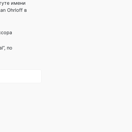
итуте имени
n Ohrloff в
ссора
l”, по