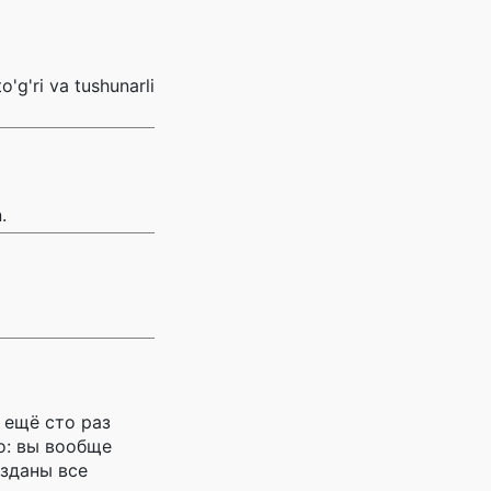
'g'ri va tushunarli
.
 ещё сто раз
о: вы вообще
озданы все