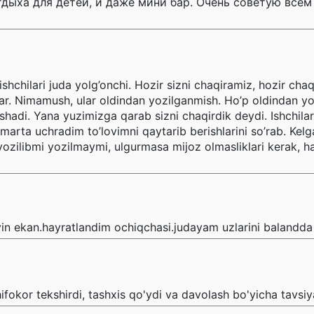
дыха для детей, и даже мини бар. Очень советую всем
hchilari juda yolg’onchi. Hozir sizni chaqiramiz, hozir cha
lar. Nimamush, ular oldindan yozilganmish. Ho’p oldindan yoz
ishadi. Yana yuzimizga qarab sizni chaqirdik deydi. Ishchila
arta uchradim to’lovimni qaytarib berishlarini so’rab. Kelga
yozilibmi yozilmaymi, ulgurmasa mijoz olmasliklari kerak, 
yin ekan.hayratlandim ochiqchasi.judayam uzlarini balandda
okor tekshirdi, tashxis qo'ydi va davolash bo'yicha tavsiya