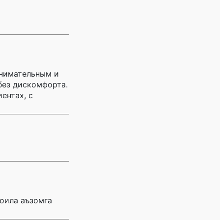
внимательным и
без дискомфорта.
ентах, с
 оила аъзомга