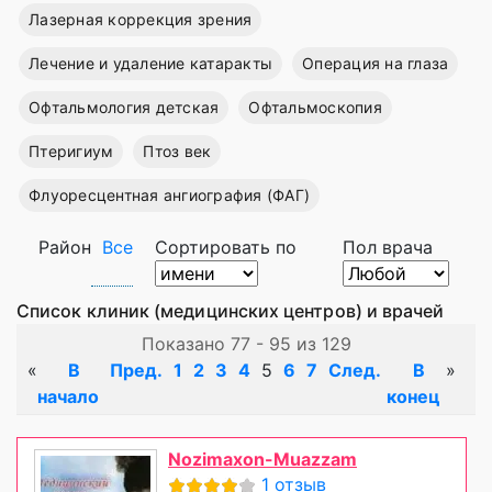
Лазерная коррекция зрения
Лечение и удаление катаракты
Операция на глаза
Офтальмология детская
Офтальмоскопия
Птеригиум
Птоз век
Флуоресцентная ангиография (ФАГ)
Район
Все
Сортировать по
Пол врача
Список клиник (медицинских центров) и врачей
Показано 77 - 95 из 129
«
В
Пред.
1
2
3
4
5
6
7
След.
В
»
начало
конец
Nozimaxon-Muazzam
1 отзыв