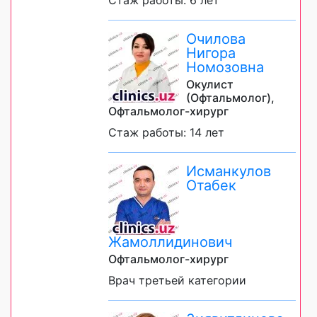
Очилова
Нигора
Номозовна
Окулист
(Офтальмолог),
Офтальмолог-хирург
Стаж работы: 14 лет
Исманкулов
Отабек
Жамоллидинович
Офтальмолог-хирург
Врач третьей категории