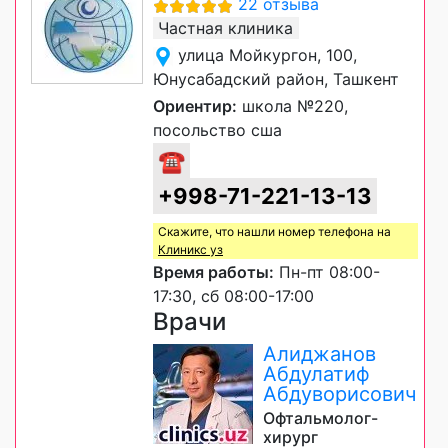
22 отзыва
Частная клиника
улица Мойкургон, 100,
Юнусабадский район, Ташкент
Ориентир:
школа №220,
посольство сша
☎
+998-71-221-13-13
Скажите, что нашли номер телефона на
Клиникс уз
Время работы:
Пн-пт 08:00-
17:30, сб 08:00-17:00
Врачи
Алиджанов
Абдулатиф
Абдуворисович
Офтальмолог-
хирург