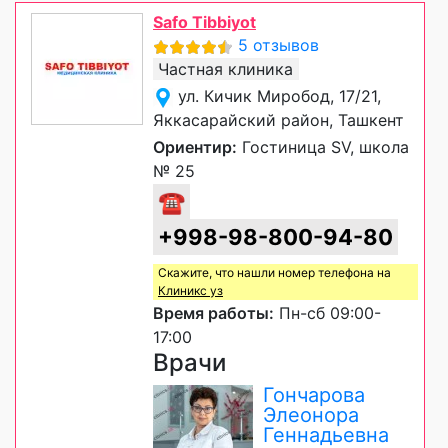
Safo Tibbiyot
5 отзывов
Частная клиника
ул. Кичик Миробод, 17/21,
Яккасарайский район, Ташкент
Ориентир:
Гостиница SV, школа
№ 25
☎
+998-98-800-94-80
Скажите, что нашли номер телефона на
Клиникс уз
Время работы:
Пн-сб 09:00-
17:00
Врачи
Гончарова
Элеонора
Геннадьевна