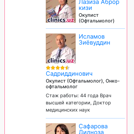
Лазиза Аброр
кизи
Окулист
(Офтальмолог)
Исламов
Зиёвуддин
Садриддинович
Окулист (Офтальмолог), Онко-
офтальмолог
Стаж работы: 44 года Врач
высшей категории, Доктор
медицинских наук
Сафарова
Дилноза