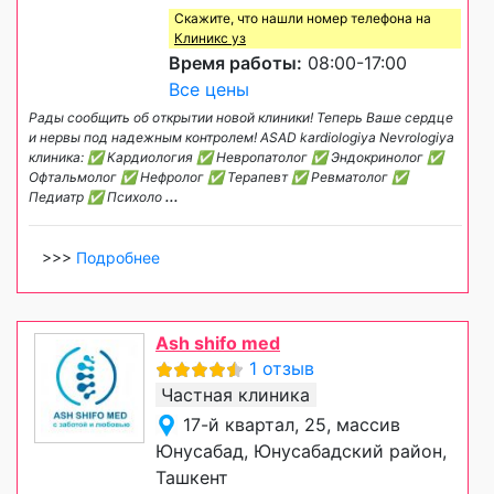
Скажите, что нашли номер телефона на
Клиникс уз
Время работы:
08:00-17:00
Все цены
Рады сообщить об открытии новой клиники! Теперь Ваше сердце
и нервы под надежным контролем! ASAD kardiologiya Nevrologiya
клиника: ✅ Кардиология ✅ Невропатолог ✅ Эндокринолог ✅
Офтальмолог ✅ Нефролог ✅ Терапевт ✅ Ревматолог ✅
Педиатр ✅ Психоло
...
>>>
Подробнее
Ash shifo med
1 отзыв
Частная клиника
17-й квартал, 25, массив
Юнусабад, Юнусабадский район,
Ташкент