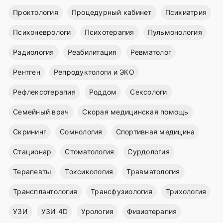
Проктология
Процедурный кабинет
Психиатрия
Психоневрологи
Психотерапия
Пульмонология
Радиология
Реабилитация
Ревматолог
Рентген
Репродуктологи и ЭКО
Рефлексотерапия
Роддом
Сексологи
Семейный врач
Скорая медицинская помощь
Скрининг
Сомнология
Спортивная медицина
Стационар
Стоматология
Сурдология
Терапевты
Токсикология
Травматология
Трансплантология
Трансфузиология
Трихология
УЗИ
УЗИ 4D
Урология
Физиотерапия