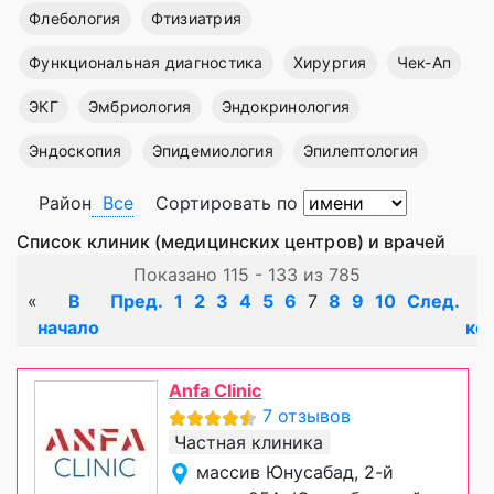
Флебология
Фтизиатрия
Функциональная диагностика
Хирургия
Чек-Ап
ЭКГ
Эмбриология
Эндокринология
Эндоскопия
Эпидемиология
Эпилептология
Район
Все
Сортировать по
Список клиник (медицинских центров) и врачей
Показано 115 - 133 из 785
«
В
Пред.
1
2
3
4
5
6
7
8
9
10
След.
начало
ко
Anfa Clinic
7 отзывов
Частная клиника
массив Юнусабад, 2-й