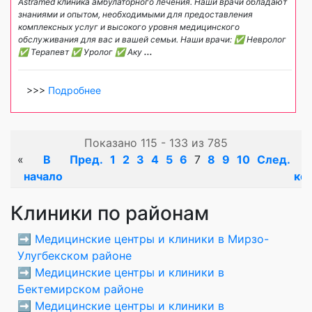
Astramed клиника амбулаторного лечения. Наши врачи обладают
знаниями и опытом, необходимыми для предоставления
комплексных услуг и высокого уровня медицинского
обслуживания для вас и вашей семьи. Наши врачи: ✅ Невролог
✅ Терапевт ✅ Уролог ✅ Аку
...
>>>
Подробнее
Показано 115 - 133 из 785
«
В
Пред.
1
2
3
4
5
6
7
8
9
10
След.
начало
ко
Клиники по районам
➡️
Медицинские центры и клиники в Мирзо-
Улугбекском районе
➡️
Медицинские центры и клиники в
Бектемирском районе
➡️
Медицинские центры и клиники в