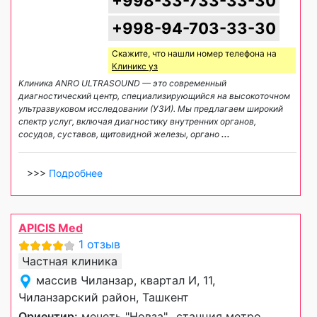
+998-33-733-33-30
+998-94-703-33-30
Скажите, что нашли номер телефона на
Клиникс уз
Клиника ANRO ULTRASOUND — это современный
диагностический центр, специализирующийся на высокоточном
ультразвуковом исследовании (УЗИ). Мы предлагаем широкий
спектр услуг, включая диагностику внутренних органов,
сосудов, суставов, щитовидной железы, органо
...
>>>
Подробнее
APICIS Med
1 отзыв
Частная клиника
массив Чиланзар, квартал И, 11,
Чиланзарский район, Ташкент
Ориентир:
мечеть "Новза", ,станция метро