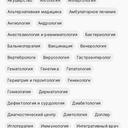
Акушерство
Алгология
Аллергология
Альтернативная медицина
Амбулаторное лечение
Ангиология
Андрология
Анестезиология и реаниматология
Бактериология
Бальнеотерапия
Вакцинация
Венерология
Вертебрологи
Вирусология
Гастроэнтеролог
Гематология
Генетика
Гепатология
Гериатрия и геронтология
Гинекологи
Гомеопатия
Дерматология
Дефектология и сурдология
Диабетология
Диагностический центр
Диетология
Доплер
Иглотерапия
Иммунология
Интегративный врач