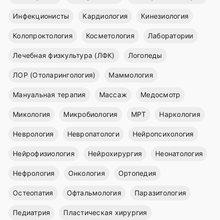
Инфекционисты
Кардиология
Кинезиология
Колопроктология
Косметология
Лаборатории
Лечебная физкультура (ЛФК)
Логопеды
ЛОР (Отоларингология)
Маммология
Мануальная терапия
Массаж
Медосмотр
Микология
Микробиология
МРТ
Наркология
Неврология
Невропатологи
Нейропсихология
Нейрофизиология
Нейрохирургия
Неонатология
Нефрология
Онкология
Ортопедия
Остеопатия
Офтальмология
Паразитология
Педиатрия
Пластическая хирургия