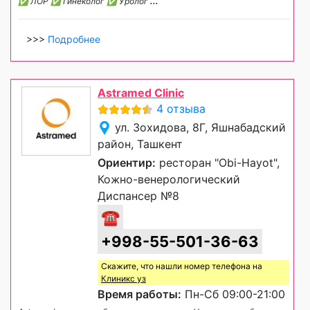
✅ ЛОР ✅ Гинеколог ✅ Уролог
...
>>>
Подробнее
Astramed Clinic
4 отзыва
ул. Зохидова, 8Г, Яшнабадский
район, Ташкент
Ориентир:
ресторан "Obi-Hayot",
Кожно-венерологический
Диспансер №8
☎
+998-55-501-36-63
Скажите, что нашли номер телефона на
Клиникс уз
Время работы:
Пн-Сб 09:00-21:00