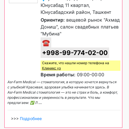
Юнусабад 11 квартал,
Юнусабадский район, Ташкент
Ориентир:
вещевой рынок "Ахмад
Дониш", салон свадебных платьев
"Мубина"
☎
+998-99-774-02-00
Скажите, что нашли номер телефона на
Клиникс уз
Время работы:
09:00-00:00
Asr‑Farm Medical — стоматология, в которую хочется вернуться
с улыбкой! Красивая, здоровая улыбка начинается здесь. В
Asr‑Farm Medical стоматология — это не страх и боль, а комфорт,
профессионализм и уверенность в результате. Что мы
предлагаем: ✅ Л
...
>>>
Подробнее