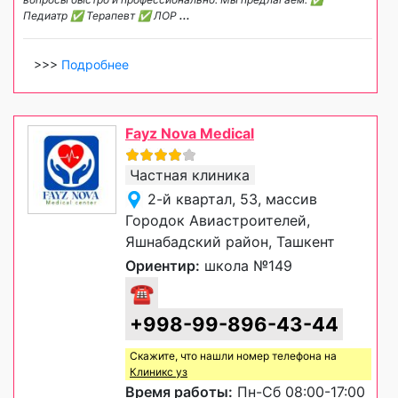
Педиатр ✅ Терапевт ✅ ЛОР
...
>>>
Подробнее
Fayz Nova Medical
Частная клиника
2-й квартал, 53, массив
Городок Авиастроителей,
Яшнабадский район, Ташкент
Ориентир:
школа №149
☎
+998-99-896-43-44
Скажите, что нашли номер телефона на
Клиникс уз
Время работы:
Пн-Сб 08:00-17:00