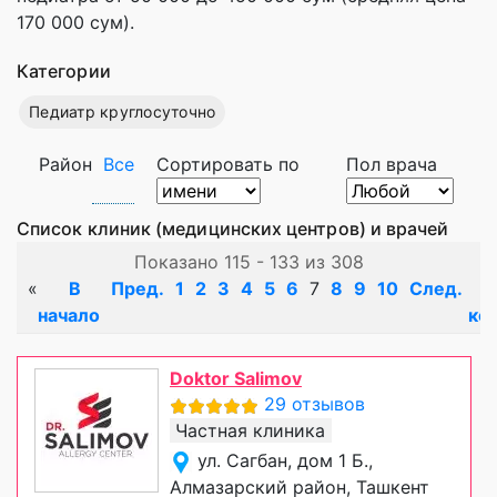
170 000 сум).
Категории
Педиатр круглосуточно
Район
Все
Сортировать по
Пол врача
Список клиник (медицинских центров) и врачей
Показано 115 - 133 из 308
«
В
Пред.
1
2
3
4
5
6
7
8
9
10
След.
начало
ко
Doktor Salimov
29 отзывов
Частная клиника
ул. Сагбан, дом 1 Б.,
Алмазарский район, Ташкент