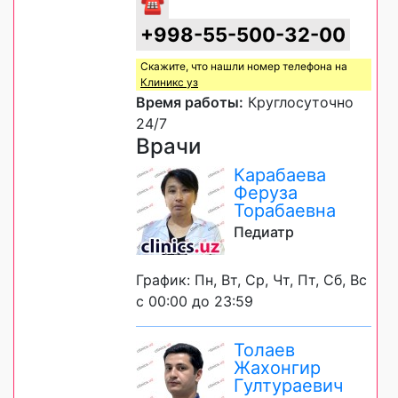
☎
+998-55-500-32-00
Скажите, что нашли номер телефона на
Клиникс уз
Время работы:
Круглосуточно
24/7
Врачи
Карабаева
Феруза
Торабаевна
Педиатр
График: Пн, Вт, Ср, Чт, Пт, Сб, Вс
с 00:00 до 23:59
Толаев
Жахонгир
Гултураевич