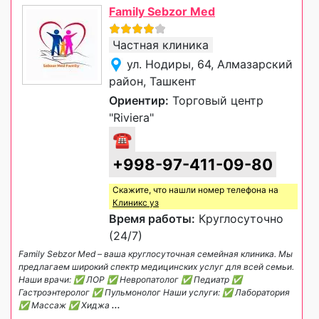
Family Sebzor Med
Частная клиника
ул. Нодиры, 64, Алмазарский
район, Ташкент
Ориентир:
Торговый центр
"Riviera"
☎
+998-97-411-09-80
Скажите, что нашли номер телефона на
Клиникс уз
Время работы:
Круглосуточно
(24/7)
Family Sebzor Med – ваша круглосуточная семейная клиника. Мы
предлагаем широкий спектр медицинских услуг для всей семьи.
Наши врачи: ✅ ЛОР ✅ Невропатолог ✅ Педиатр ✅
Гастроэнтеролог ✅ Пульмонолог Наши услуги: ✅ Лаборатория
✅ Массаж ✅ Хиджа
...