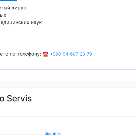
стый хирург
лых
медицинских наук
ете по телефону: ☎️
+998-94-607-23-79
o Servis
Звоните