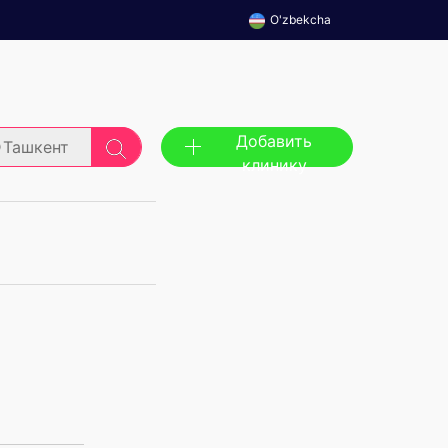
O'zbekcha
Добавить
Ташкент
клинику