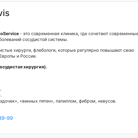
vis
boService
- это современная клиника, где сочетают современны
аболеваний сосудистой системы.
истые хирурги, флебологи, которые регулярно повышают свою
Европы и России.
осудистая хирургия).
.
.
дочек», «винных пятен», папиллом, фибром, невусов.
39-99