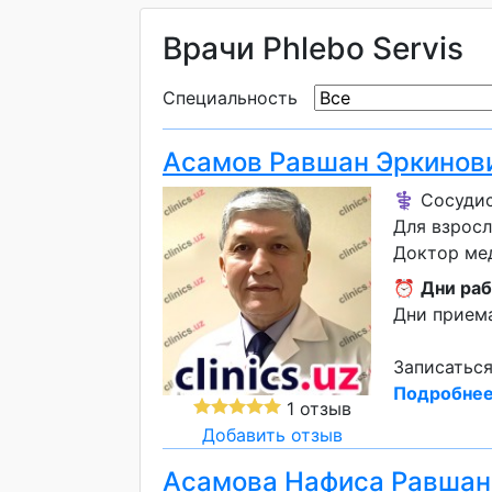
Врачи Phlebo Servis
Специальность
Асамов Равшан Эркинов
⚕️ Сосуди
Для взрос
Доктор ме
⏰
Дни раб
Дни приема
Записаться
Подробнее
1 отзыв
Добавить отзыв
Асамова Нафиса Равшан