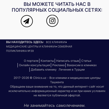
ВЫ МОЖЕТЕ ЧИТАТЬ НАС В
ПОПУЛЯРНЫХ СОЦИАЛЬНЫХ СЕТЯХ:
ВЫ НАХОДИТЕСЬ ЗДЕСЬ:
ВСЕ КЛИНИКИ
МЕДИЦИНСКИЕ ЦЕНТРЫ И КЛИНИКИ
СЕМЕЙНАЯ
ПОЛИКЛИНИКА №39
О портале
Контакты
Написать отзыв
Статьи
Онлайн консультация
Реклама
Вакансии в клиниках
Добавить клинику
Лечение в Турции
2017-2026 © Clinics.uz - Все клиники и медицинские центры
Ташкента
Обращаем ваше внимание на то, что данный интернет-сайт носит
исключительно информационный характер и ни при каких условиях
не является публичной офертой.
Не занимайтесь самолечением.