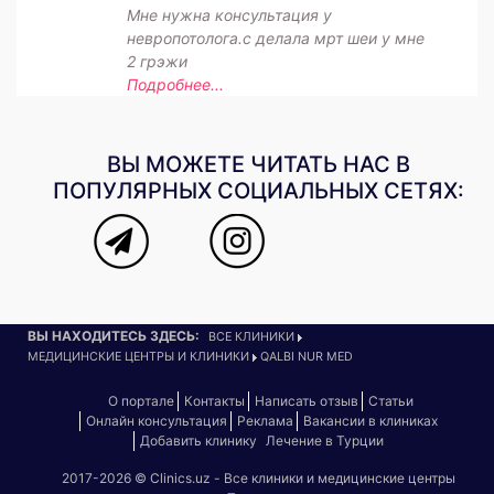
Мне нужна консультация у
невропотолога.с делала мрт шеи у мне
2 грэжи
Подробнее...
ВЫ МОЖЕТЕ ЧИТАТЬ НАС В
ПОПУЛЯРНЫХ СОЦИАЛЬНЫХ СЕТЯХ:
ВЫ НАХОДИТЕСЬ ЗДЕСЬ:
ВСЕ КЛИНИКИ
МЕДИЦИНСКИЕ ЦЕНТРЫ И КЛИНИКИ
QALBI NUR MED
О портале
Контакты
Написать отзыв
Статьи
Онлайн консультация
Реклама
Вакансии в клиниках
Добавить клинику
Лечение в Турции
2017-2026 © Clinics.uz - Все клиники и медицинские центры