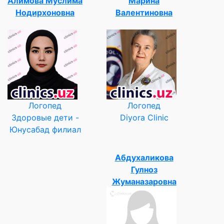
Алимова Муслима
Марина
Нодирхоновна
Валентиновна
Логопед
Логопед
Здоровые дети -
Diyora Clinic
Юнусабад филиал
Абдухаликова
Гулноз
Жуманазаровна