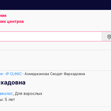
ник
ких центров
ия
IP CLINIC
Ахмеджанова Саодат Фархадовна
рхадовна
еколог
, Для взрослых
: 5 лет