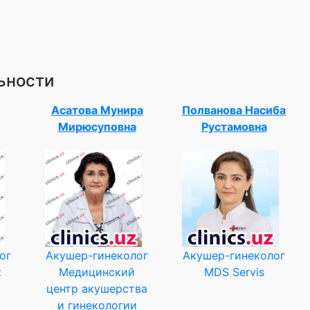
ьности
Асатова Мунира
Полванова Насиба
Мирюсуповна
Рустамовна
ог
Акушер-гинеколог
Акушер-гинеколог
z
Медицинский
MDS Servis
центр акушерства
и гинекологии