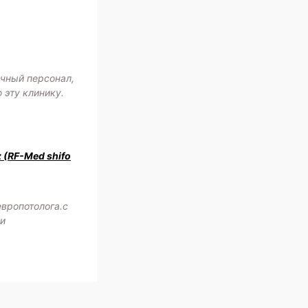
ичный персонал,
 эту клинику.
z (RF-Med shifo
европотолога.с
жи