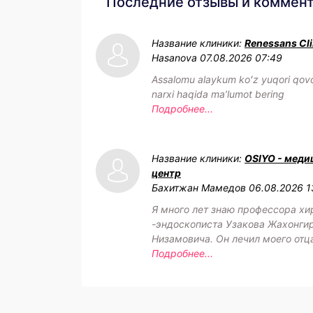
Последние отзывы и коммен
Название клиники:
Renessans Cli
Hasanova
07.08.2026 07:49
Assalomu alaykum koʻz yuqori qovo
narxi haqida maʼlumot bering
Подробнее...
Название клиники:
OSIYO - меди
центр
Бахитжан Мамедов
06.08.2026 1
Я много лет знаю профессора хи
-эндоскописта Узакова Жахонги
Низамовича. Он лечил моего отц
Подробнее...