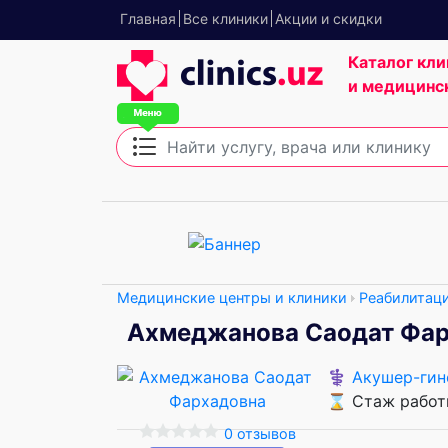
Главная
Все клиники
Акции и скидки
Каталог кли
и медицинс
Медицинские центры и клиники
Реабилитац
Ахмеджанова Саодат Фа
⚕️
Акушер-гин
⌛ Стаж работы
0 отзывов