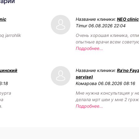
тарии
nic
Название клиники:
NEO clinic
Timur
06.08.2026 22:04
q jarrohlik
Очень хорошая клиника, отл
опытные врачи всем советую
Подробнее...
цинский
Название клиники:
Ra'no Fay
servise)
3:18
Комарова
06.08.2026 08:16
рурга
Мне нужна консультация у н
ра
делала мрт шеи у мне 2 грэ
а.
Подробнее...