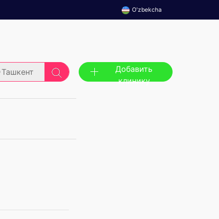
O'zbekcha
Добавить
Ташкент
клинику