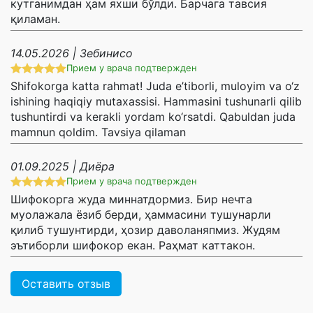
кутганимдан ҳам яхши бўлди. Барчага тавсия
қиламан.
14.05.2026 | Зебинисо
Прием у врача подтвержден
Shifokorga katta rahmat! Juda e’tiborli, muloyim va o‘z
ishining haqiqiy mutaxassisi. Hammasini tushunarli qilib
tushuntirdi va kerakli yordam ko‘rsatdi. Qabuldan juda
mamnun qoldim. Tavsiya qilaman
01.09.2025 | Диёра
Прием у врача подтвержден
Шифокорга жуда миннатдормиз. Бир нечта
муолажала ёзиб берди, ҳаммасини тушунарли
қилиб тушунтирди, ҳозир даволаняпмиз. Жудям
эътиборли шифокор екан. Раҳмат каттакон.
Оставить отзыв