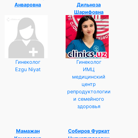
Анваровна
Дильноза
Шарифовна
Гинеколог
Гинеколог
Ezgu Niyat
ИМЦ
медицинский
центр
репродуктологии
и семейного
здоровья
Мамажан
Собиров Фуркат