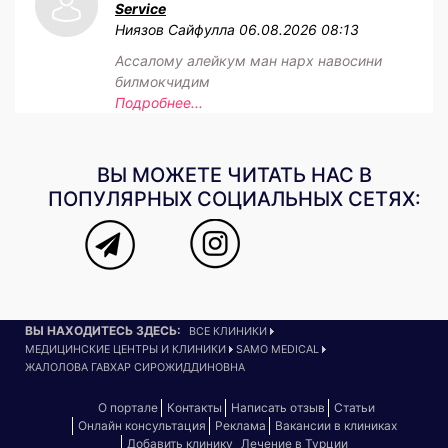
Service
Ниязов Сайфулла
06.08.2026 08:13
Ассалому алейкум ман нарх навосини
билмокчидим
Подробнее...
ВЫ МОЖЕТЕ ЧИТАТЬ НАС В
ПОПУЛЯРНЫХ СОЦИАЛЬНЫХ СЕТЯХ:
ВЫ НАХОДИТЕСЬ ЗДЕСЬ:
ВСЕ КЛИНИКИ
МЕДИЦИНСКИЕ ЦЕНТРЫ И КЛИНИКИ
SAMO MEDICAL
ЖАЛОЛОВА ГАВХАР СИРОЖИДДИНОВНА
О портале
Контакты
Написать отзыв
Статьи
Онлайн консультация
Реклама
Вакансии в клиниках
Добавить клинику
Лечение в Турции