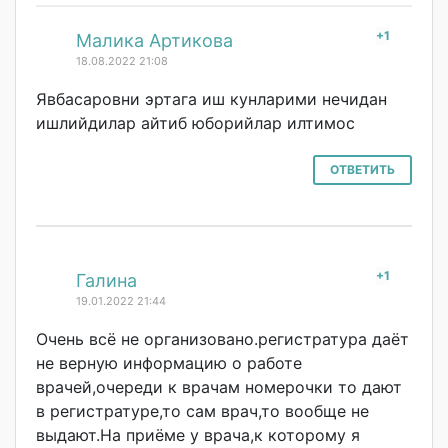
+1
#
Малика Артикова
18.08.2022 21:08
Явбасаровни эртага иш кунларими нечидан
ишлийдилар айтиб юборийлар илтимос
ОТВЕТИТЬ
+1
#
Галина
19.01.2022 21:44
Очень всё не организовано.ре
гистратура даёт
не верную информацию о работе
врачей,очереди к врачам номерочки то дают
в регистратуре,то сам врач,то вообще не
выдают.На приёме у врача,к которому я