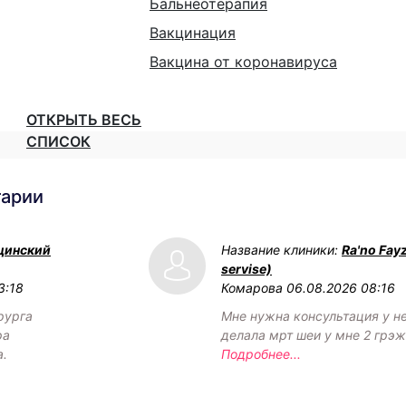
Бальнеотерапия
Вакцинация
Вакцина от коронавируса
ОТКРЫТЬ ВЕСЬ
СПИСОК
тарии
цинский
Название клиники:
Ra'no Fay
servise)
3:18
Комарова
06.08.2026 08:16
рурга
Мне нужна консультация у н
ра
делала мрт шеи у мне 2 грэ
а.
Подробнее...