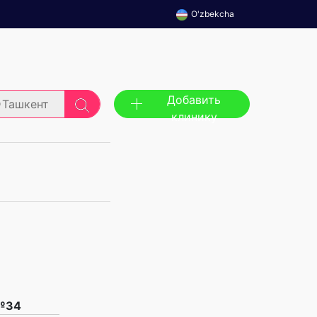
O'zbekcha
Добавить
Ташкент
клинику
 №34