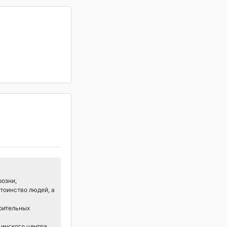
розни,
тоинство людей, а
арительных
цинского центра