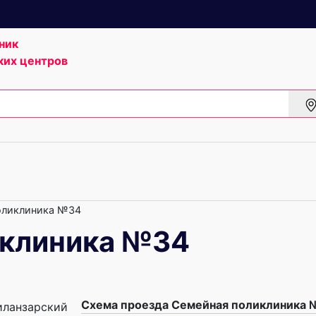
ник
ких центров
оликлиника №34
иклиника №34
Схема проезда Семейная поликлиника
Чиланзарский