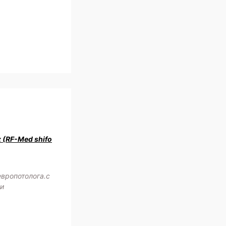
z (RF-Med shifo
европотолога.с
жи