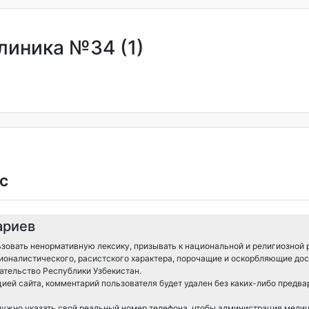
линика №34 (1)
с
ариев
зовать ненормативную лексику, призывать к национальной и религиозной 
ионалистического, расистского характера, порочащие и оскорбляющие дос
тельство Республики Узбекистан.
ией сайта, комментарий пользователя будет удален без каких-либо предв
 нужно указать свой реальный номер телефона, чтобы администрация меди