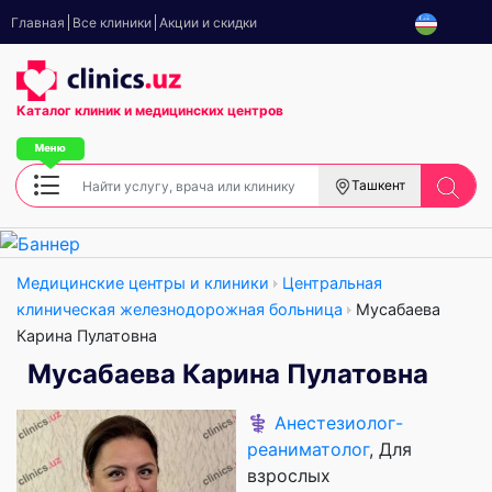
Главная
Все клиники
Акции и скидки
Каталог клиник
и медицинских центров
Ташкент
Медицинские центры и клиники
Центральная
клиническая железнодорожная больница
Мусабаева
Карина Пулатовна
Мусабаева Карина Пулатовна
⚕️
Анестезиолог-
реаниматолог
, Для
взрослых