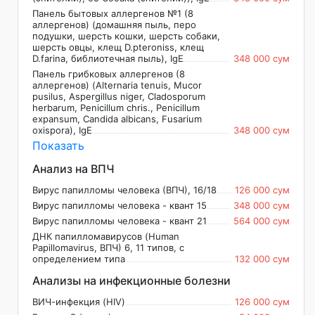
Панель бытовых аллергенов №1 (8
аллергенов) (домашняя пыль, перо
подушки, шерсть кошки, шерсть собаки,
шерсть овцы, клещ D.pteroniss, клещ
D.farina, библиотечная пыль), IgE
348 000 сум
Панель грибковых аллергенов (8
аллергенов) (Alternaria tenuis, Mucor
pusilus, Aspergillus niger, Cladosporum
herbarum, Penicillum chris., Penicillum
expansum, Candida albicans, Fusarium
oxispora), IgE
348 000 сум
Показать
Анализ на ВПЧ
Вирус папилломы человека (ВПЧ), 16/18
126 000 сум
Вирус папилломы человека - квант 15
348 000 сум
Вирус папилломы человека - квант 21
564 000 сум
ДНК папилломавирусов (Human
Papillomavirus, ВПЧ) 6, 11 типов, с
определением типа
132 000 сум
Анализы на инфекционные болезни
ВИЧ-инфекция (HIV)
126 000 сум