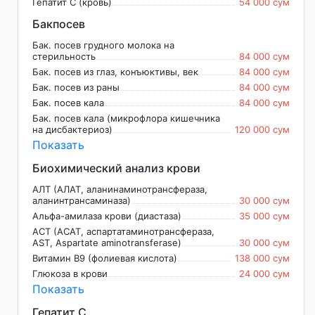
Гепатит С (кровь)
54 000 сум
Бакпосев
Бак. посев грудного молока на
стерильность
84 000 сум
Бак. посев из глаз, конъюктивы, век
84 000 сум
Бак. посев из раны
84 000 сум
Бак. посев кала
84 000 сум
Бак. посев кала (микрофлора кишечника
на дисбактериоз)
120 000 сум
Показать
Биохимический анализ крови
АЛТ (АЛАТ, аланинаминотрансфераза,
аланинтрансаминаза)
30 000 сум
Альфа-амилаза крови (диастаза)
35 000 сум
АСТ (АСАТ, аспартатаминотрансфераза,
AST, Aspartate aminotransferase)
30 000 сум
Витамин B9 (фолиевая кислота)
138 000 сум
Глюкоза в крови
24 000 сум
Показать
Гепатит C