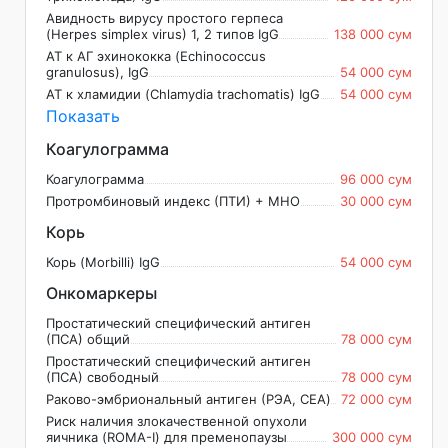
Авидность вирусу простого герпеса
(Herpes simplex virus) 1, 2 типов IgG
138 000 сум
АТ к АГ эхинококка (Echinococcus
granulosus), IgG
54 000 сум
АТ к хламидии (Chlamydia trachomatis) IgG
54 000 сум
Показать
Коагулограмма
Коагулограмма
96 000 сум
Протромбиновый индекс (ПТИ) + МНО
30 000 сум
Корь
Корь (Morbilli) IgG
54 000 сум
Онкомаркеры
Простатический специфический антиген
(ПСА) общий
78 000 сум
Простатический специфический антиген
(ПСА) свободный
78 000 сум
Раково-эмбриональный антиген (РЭА, CEA)
72 000 сум
Риск наличия злокачественной опухоли
яичника (ROMA-I) для пременопаузы
300 000 сум