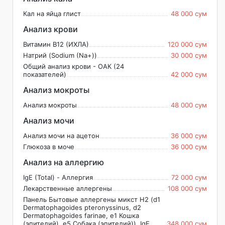
Кал на яйца глист
48 000 сум
Анализ крови
Витамин В12 (ИХЛА)
120 000 сум
Натрий (Sodium (Na+))
30 000 сум
Общий анализ крови - ОАК (24
показателей)
42 000 сум
Анализ мокроты
Анализ мокроты
48 000 сум
Анализ мочи
Анализ мочи на ацетон
36 000 сум
Глюкоза в моче
36 000 сум
Анализ на аллергию
IgE (Total) - Аллергия
72 000 сум
Лекарственные аллергены
108 000 сум
Панель Бытовые аллергены микст H2 (d1
Dermatophagoides pteronyssinus, d2
Dermatophagoides farinae, e1 Кошка
(эпителий), e5 Собака (эпителий)), IgE
348 000 сум