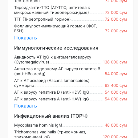
Тестостерон
72 000 сум
Тироид-анти-ТПО (АТ-ТПО, антитела к
микросомальной тиреопероксидазе)
72 000 сум
ТТГ (Тиреотропный гормон)
72 000 сум
Фолликулостимулирующий гормон (ФСГ,
FSH)
72 000 сум
Показать
Иммунологические исследования
Авидность АТ IgG к цитомегаловирусу
(Cytomegalovirus)
138 000 сум
Антитела к ядерному АГ вируса гепатита В
(anti-НBcoreAg)
54 000 сум
АТ к АГ аскарид (Ascaris lumbricoides)
суммарно
62 400 сум
АТ к вирусу гепатита D (anti-HDV) IgG
54 000 сум
АТ к вирусу гепатита А (anti-HAV) IgG
54 000 сум
Показать
Инфекционный анализ (ТОРЧ)
Mycoplasma hominis IgM
48 000 сум
Trichomonas vaginalis (трихомониаз,
трихомонада) IgG
120 000 сум