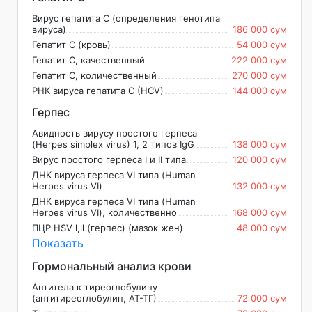
Вирус гепатита С (определения генотипа
вируса)
186 000 сум
Гепатит С (кровь)
54 000 сум
Гепатит С, качественный
222 000 сум
Гепатит С, количественный
270 000 сум
РНК вируса гепатита С (HСV)
144 000 сум
Герпес
Авидность вирусу простого герпеса
(Herpes simplex virus) 1, 2 типов IgG
138 000 сум
Вирус простого герпеса I и II типа
120 000 сум
ДНК вируса герпеса VI типа (Human
Herpes virus VI)
132 000 сум
ДНК вируса герпеса VI типа (Human
Herpes virus VI), количественно
168 000 сум
ПЦР HSV l,ll (герпес) (мазок жен)
48 000 сум
Показать
Гормональный анализ крови
Антитела к тиреоглобулину
(антитиреоглобулин, АТ-ТГ)
72 000 сум