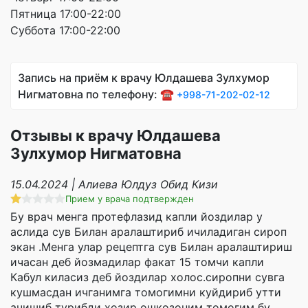
Пятница 17:00-22:00
Суббота 17:00-22:00
Запись на приём к врачу Юлдашева Зулхумор
Нигматовна по телефону: ☎️
+998-71-202-02-12
Отзывы к врачу Юлдашева
Зулхумор Нигматовна
15.04.2024 | Алиева Юлдуз Обид Кизи
Прием у врача подтвержден
Бу врач менга протефлазид капли йоздилар у
аслида сув Билан аралаштириб ичиладиган сироп
экан .Менга улар рецептга сув Билан аралаштириш
ичасан деб йозмадилар факат 15 томчи капли
Кабул киласиз деб йоздилар холос.сиропни сувга
кушмасдан ичганимга томогимни куйдириб утти
ачишиб турибди хозир ошкозоним томогим бу