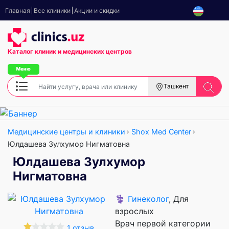
Главная
Все клиники
Акции и скидки
Каталог клиник
и медицинских центров
Ташкент
Медицинские центры и клиники
Shox Med Center
Юлдашева Зулхумор Нигматовна
Юлдашева Зулхумор
Нигматовна
⚕️
Гинеколог
, Для
взрослых
Врач первой категории
1 отзыв