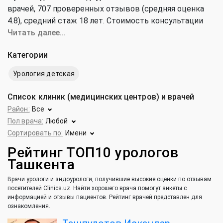
врачей, 707 проверенных отзывов (средняя оценка
4.8), cредний стаж 18 лет. Стоимость консультации
уролога и эндоуролога от 20 000 до 500 000 сум
Читать далее...
(средняя цена 208 000 сум).
Категории
Урология детская
Список клиник (медицинских центров) и врачей
Район:
Все
Пол врача:
Любой
Сортировать по:
Имени
Рейтинг ТОП10 урологов
Ташкента
Врачи урологи и эндоурологи, получившие высокие оценки по отзывам
посетителей Clinics.uz. Найти хорошего врача помогут анкеты с
информацией и отзывы пациентов. Рейтинг врачей представлен для
ознакомления.