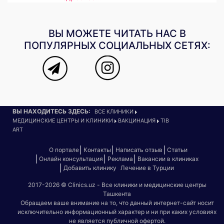
ВЫ МОЖЕТЕ ЧИТАТЬ НАС В
ПОПУЛЯРНЫХ СОЦИАЛЬНЫХ СЕТЯХ:
ВЫ НАХОДИТЕСЬ ЗДЕСЬ:
ВСЕ КЛИНИКИ
МЕДИЦИНСКИЕ ЦЕНТРЫ И КЛИНИКИ
ВАКЦИНАЦИЯ
TIB
ART
О портале
Контакты
Написать отзыв
Статьи
Онлайн консультация
Реклама
Вакансии в клиниках
Добавить клинику
Лечение в Турции
2017-2026 © Clinics.uz - Все клиники и медицинские центры
Ташкента
Обращаем ваше внимание на то, что данный интернет-сайт носит
исключительно информационный характер и ни при каких условиях
не является публичной офертой.