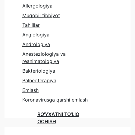
Allergologiya
Muqobil tibbiyot
Tahlillar
Angiologiya
Andrologiya
Anesteziologiya va
reanimatologiya
Bakteriologiya
Balneoterapiya
Emlash
Koronavirusga qarshi emlash
RO'YXATNI TO'LIQ
OCHISH