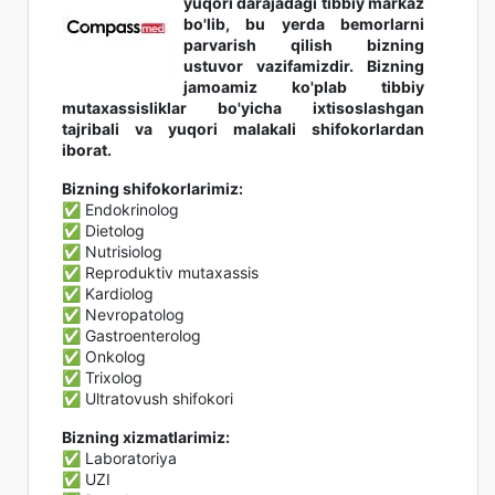
yuqori darajadagi tibbiy markaz
bo'lib, bu yerda bemorlarni
parvarish qilish bizning
ustuvor vazifamizdir. Bizning
jamoamiz ko'plab tibbiy
mutaxassisliklar bo'yicha ixtisoslashgan
tajribali va yuqori malakali shifokorlardan
iborat.
Bizning shifokorlarimiz:
✅ Endokrinolog
✅ Dietolog
✅ Nutrisiolog
✅ Reproduktiv mutaxassis
✅ Kardiolog
✅ Nevropatolog
✅ Gastroenterolog
✅ Onkolog
✅ Trixolog
✅ Ultratovush shifokori
Bizning xizmatlarimiz:
✅ Laboratoriya
✅ UZI