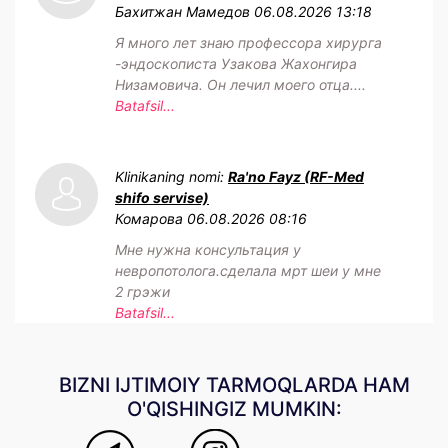
Бахитжан Мамедов
06.08.2026 13:18
Я много лет знаю профессора хирурга
-эндоскописта Узакова Жахонгира
Низамовича. Он лечил моего отца....
Batafsil...
Klinikaning nomi:
Ra'no Fayz (RF-Med
shifo servise)
Комарова
06.08.2026 08:16
Мне нужна консультация у
невропотолога.сделала мрт шеи у мне
2 грэжи
Batafsil...
BIZNI IJTIMOIY TARMOQLARDA HAM
O'QISHINGIZ MUMKIN: