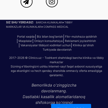
SIZ SHU YERDASIZ:
BARCHA KLINIKALAR
TIBBIY
MARKAZLAR VA KLINIKALAR
COMPASS MEDICAL
Portal xaqida
Biz bilan bog'lanish
Fikr-mulohaza qoldirish
Maqolalar
Onlayn konsultatsiya
Reklamani joylashtirish
Vakansiyalar tibbiyot xodimlari uchun
Klinika qo'shish
Turkiyada davolanish
2017-2026 © Clinics.uz - Toshkent shahridagi barcha klinika va tibbiy
markazlar
Sizning e'tiboringizni ushbu Internet-sayt faqat axborot xususiyatiga
ega ekanligini va hech qanday sharoitda ommaviy oferta emasligiga
qaratamiz.
Bemorlikda o'zinggizcha
davolanmang.
Dastlabki kasallik alomatlaridanoq
shifokorga ko'rining!