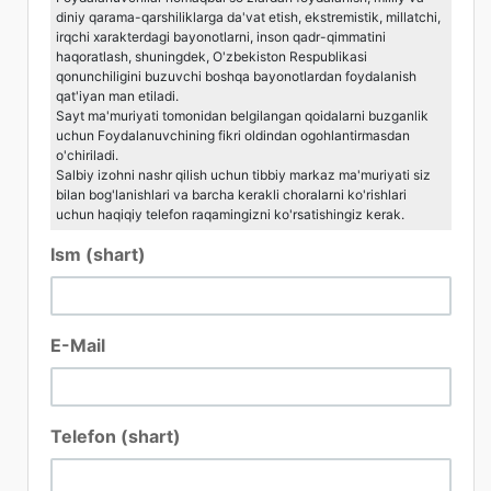
diniy qarama-qarshiliklarga da'vat etish, ekstremistik, millatchi,
irqchi xarakterdagi bayonotlarni, inson qadr-qimmatini
haqoratlash, shuningdek, O'zbekiston Respublikasi
qonunchiligini buzuvchi boshqa bayonotlardan foydalanish
qat'iyan man etiladi.
Sayt ma'muriyati tomonidan belgilangan qoidalarni buzganlik
uchun Foydalanuvchining fikri oldindan ogohlantirmasdan
o'chiriladi.
Salbiy izohni nashr qilish uchun tibbiy markaz ma'muriyati siz
bilan bog'lanishlari va barcha kerakli choralarni ko'rishlari
uchun haqiqiy telefon raqamingizni ko'rsatishingiz kerak.
Ism (shart)
E-Mail
Telefon (shart)