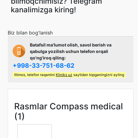
bilmoqchimisiz? Telegram
kanalimizga kiring!
Biz bilan bog'lanish
Batafsil ma'lumot olish, savol berish va
qabulga yozilish uchun telefon orqali
qo'ng'iroq qiling:
+998-33-751-68-62
Iltimos, telefon raqamini
Kliniks uz
saytidan topganingizni ayting
Rasmlar Compass medical
(1)