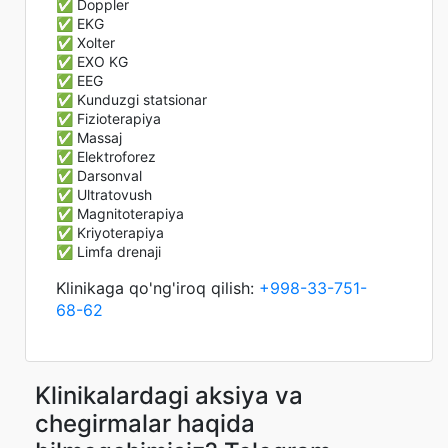
✅ Doppler
✅ EKG
✅ Xolter
✅ EXO KG
✅ EEG
✅ Kunduzgi statsionar
✅ Fizioterapiya
✅ Massaj
✅ Elektroforez
✅ Darsonval
✅ Ultratovush
✅ Magnitoterapiya
✅ Kriyoterapiya
✅ Limfa drenaji
Klinikaga qo'ng'iroq qilish:
+998-33-751-
68-62
Klinikalardagi aksiya va
chegirmalar haqida