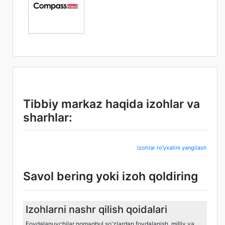
Tibbiy markaz haqida izohlar va
sharhlar:
Izohlar ro'yxatini yangilash
Savol bering yoki izoh qoldiring
Izohlarni nashr qilish qoidalari
Foydalanuvchilar nomaqbul so'zlardan foydalanish, milliy va