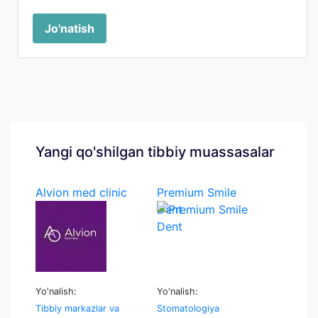
Jo'natish
Yangi qo'shilgan tibbiy muassasalar
Alvion med clinic
Premium Smile
Dent
Yo'nalish:
Yo'nalish:
Tibbiy markazlar va
Stomatologiya