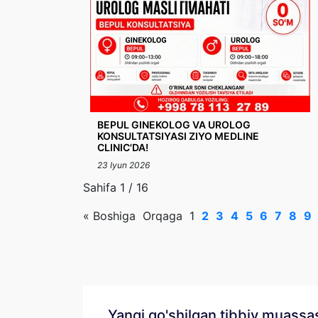
BEPUL GINEKOLOG VA UROLOG
KONSULTATSIYASI ZIYO MEDLINE
CLINIC'DA!
23 Iyun 2026
Sahifa 1 / 16
«
Boshiga
Orqaga
1
2
3
4
5
6
7
8
9
Yangi qo'shilgan tibbiy muassa