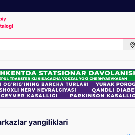
biy
talogi
rkazlar yangiliklari