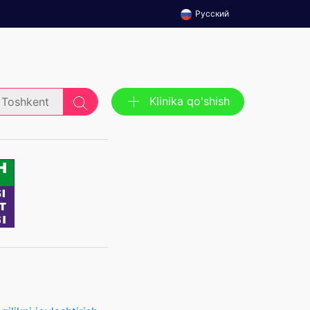
Русский
Klinika qo'shish
Toshkent