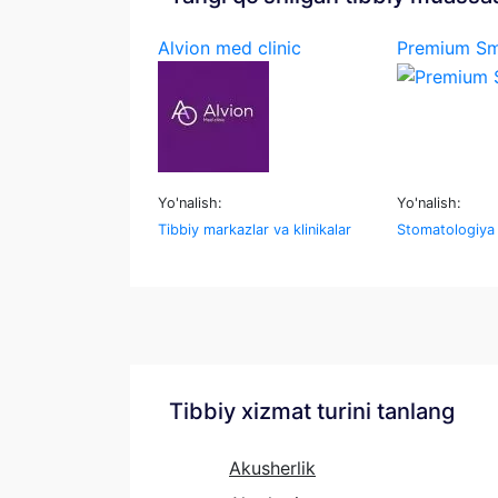
Alvion med clinic
Premium Sm
Yo'nalish:
Yo'nalish:
Tibbiy markazlar va klinikalar
Stomatologiya
Tibbiy xizmat turini tanlang
Akusherlik