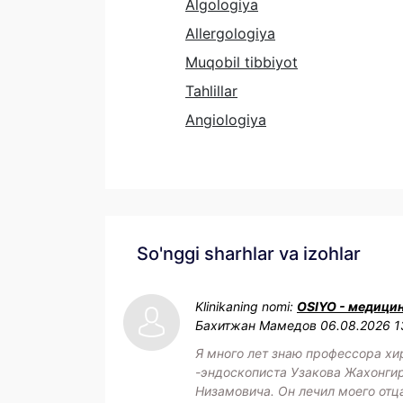
Algologiya
Allergologiya
Muqobil tibbiyot
Tahlillar
Angiologiya
So'nggi sharhlar va izohlar
Klinikaning nomi:
OSIYO - медици
Бахитжан Мамедов
06.08.2026 1
Я много лет знаю профессора хи
-эндоскописта Узакова Жахонги
Низамовича. Он лечил моего отца.