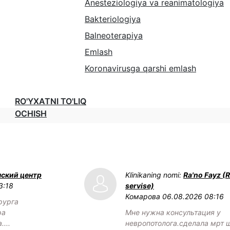
Anesteziologiya va reanimatologiya
Bakteriologiya
Balneoterapiya
Emlash
Koronavirusga qarshi emlash
RO'YXATNI TO'LIQ
OCHISH
нский центр
Klinikaning nomi:
Ra'no Fayz (
3:18
servise)
Комарова
06.08.2026 08:16
рурга
ра
Мне нужна консультация у
...
невропотолога.сделала мрт 