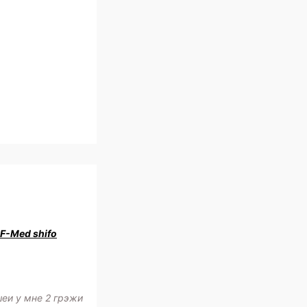
RF-Med shifo
шеи у мне 2 грэжи