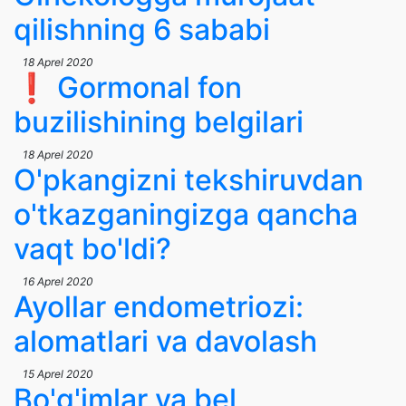
qilishning 6 sababi
18 Aprel 2020
❗️ Gormonal fon
buzilishining belgilari
18 Aprel 2020
O'pkangizni tekshiruvdan
o'tkazganingizga qancha
vaqt bo'ldi?
16 Aprel 2020
Ayollar endometriozi:
alomatlari va davolash
15 Aprel 2020
Bo'g'imlar va bel