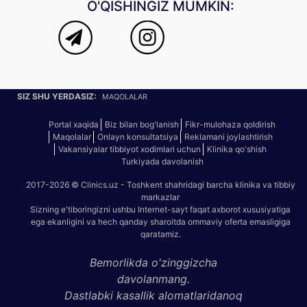
O'QISHINGIZ MUMKIN:
SIZ SHU YERDASIZ:
MAQOLALAR
Portal xaqida
Biz bilan bog'lanish
Fikr-mulohaza qoldirish
Maqolalar
Onlayn konsultatsiya
Reklamani joylashtirish
Vakansiyalar tibbiyot xodimlari uchun
Klinika qo'shish
Turkiyada davolanish
2017-2026 © Clinics.uz - Toshkent shahridagi barcha klinika va tibbiy
markazlar
Sizning e'tiboringizni ushbu Internet-sayt faqat axborot xususiyatiga
ega ekanligini va hech qanday sharoitda ommaviy oferta emasligiga
qaratamiz.
Bemorlikda o'zinggizcha
davolanmang.
Dastlabki kasallik alomatlaridanoq