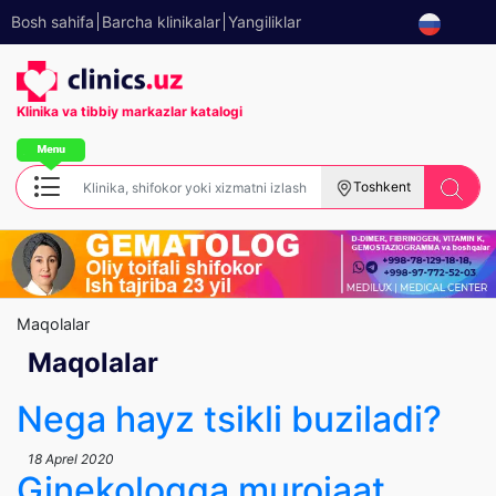
Bosh sahifa
Barcha klinikalar
Yangiliklar
Klinika va tibbiy
markazlar katalogi
Toshkent
Maqolalar
Maqolalar
Nega hayz tsikli buziladi?
18 Aprel 2020
Ginekologga murojaat