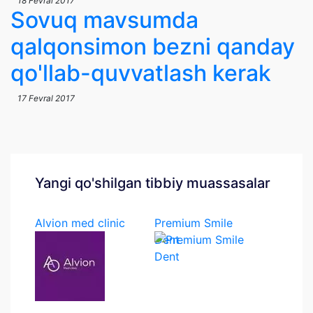
18 Fevral 2017
Sovuq mavsumda
qalqonsimon bezni qanday
qo'llab-quvvatlash kerak
17 Fevral 2017
Yangi qo'shilgan tibbiy muassasalar
Alvion med clinic
Premium Smile
Dent