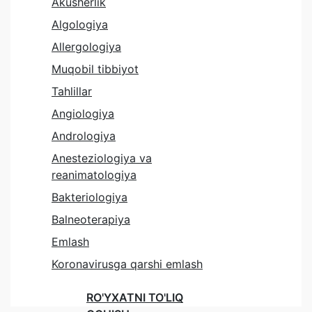
Akusherlik
Algologiya
Allergologiya
Muqobil tibbiyot
Tahlillar
Angiologiya
Andrologiya
Anesteziologiya va
reanimatologiya
Bakteriologiya
Balneoterapiya
Emlash
Koronavirusga qarshi emlash
RO'YXATNI TO'LIQ