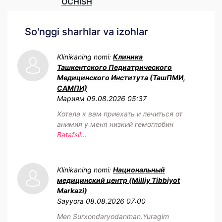
OCHISH
So'nggi sharhlar va izohlar
Klinikaning nomi:
Клиника
Ташкентского Педиатрического
Медицинского Института (ТашПМИ,
САМПИ)
Мариям
09.08.2026 05:37
Хотела к вам приехать и лечиться от
анимия у меня низкий гемоглобин
Batafsil...
Klinikaning nomi:
Национальный
медицинский центр (Milliy Tibbiyot
Markazi)
Sayyora
08.08.2026 07:00
Men Surxondaryodanman.Yuragim