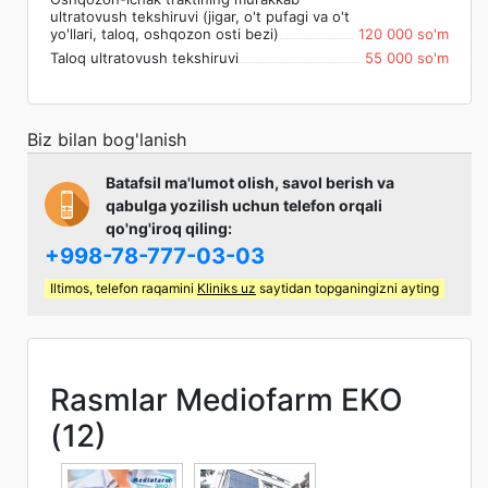
ultratovush tekshiruvi (jigar, o't pufagi va o't
yo'llari, taloq, oshqozon osti bezi)
120 000 so'm
Taloq ultratovush tekshiruvi
55 000 so'm
Biz bilan bog'lanish
Batafsil ma'lumot olish, savol berish va
qabulga yozilish uchun telefon orqali
qo'ng'iroq qiling:
+998-78-777-03-03
Iltimos, telefon raqamini
Kliniks uz
saytidan topganingizni ayting
Rasmlar Mediofarm EKO
(12)