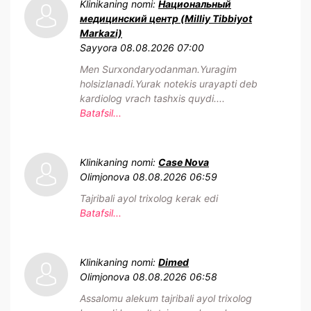
Klinikaning nomi:
Национальный
медицинский центр (Milliy Tibbiyot
Markazi)
Sayyora
08.08.2026 07:00
Men Surxondaryodanman.Yuragim
holsizlanadi.Yurak notekis urayapti deb
kardiolog vrach tashxis quydi....
Batafsil...
Klinikaning nomi:
Case Nova
Olimjonova
08.08.2026 06:59
Tajribali ayol trixolog kerak edi
Batafsil...
Klinikaning nomi:
Dimed
Olimjonova
08.08.2026 06:58
Assalomu alekum tajribali ayol trixolog