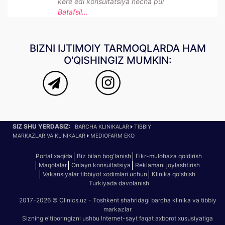
kere edi konsultatsiya necha pul
Batafsil...
BIZNI IJTIMOIY TARMOQLARDA HAM
O'QISHINGIZ MUMKIN:
SIZ SHU YERDASIZ:
BARCHA KLINIKALAR
TIBBIY
MARKAZLAR VA KLINIKALAR
MEDIOFARM EKO
Portal xaqida
Biz bilan bog'lanish
Fikr-mulohaza qoldirish
Maqolalar
Onlayn konsultatsiya
Reklamani joylashtirish
Vakansiyalar tibbiyot xodimlari uchun
Klinika qo'shish
Turkiyada davolanish
2017-2026 © Clinics.uz - Toshkent shahridagi barcha klinika va tibbiy
markazlar
Sizning e'tiboringizni ushbu Internet-sayt faqat axborot xususiyatiga