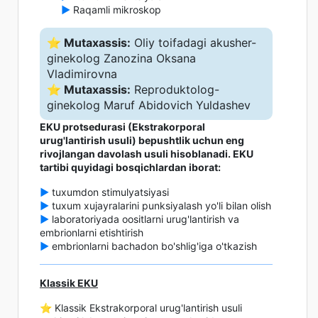
►
Raqamli mikroskop
⭐️ Mutaxassis:
Oliy toifadagi akusher-
ginekolog Zanozina Oksana
Vladimirovna
⭐️ Mutaxassis:
Reproduktolog-
ginekolog Maruf Abidovich Yuldashev
EKU protsedurasi (Ekstrakorporal
urug'lantirish usuli) bepushtlik uchun eng
rivojlangan davolash usuli hisoblanadi. EKU
tartibi quyidagi bosqichlardan iborat:
►
tuxumdon stimulyatsiyasi
►
tuxum xujayralarini punksiyalash yo'li bilan olish
►
laboratoriyada oositlarni urug'lantirish va
embrionlarni etishtirish
►
embrionlarni bachadon bo'shlig'iga o'tkazish
Klassik EKU
⭐️ Klassik Ekstrakorporal urug'lantirish usuli