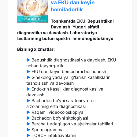
va EKU dan keyin
homiladorlik
Toshkentda EKU. Bepushtlikni
Davolash. Yuqori sifatli
diagnostika va davolash. Laboratoriya
testlarining butun spektri. Immunogistokimyo
Bizning xizmatlar:
►
Bepushtlik diagnostikasi va davolash, EKU
uchun tayyorgarlik
►
EKU dan keyin bemorlarni boshqarish
►
Ginekologiyada yallig'lanish kasalliklarini
tashxislash va davolash
►
Endokrin kasalliklar diagnostikasi va
davolash
►
Bachadon bo'yni saratoni va tos
a'zolarining erta diagnostikasi
►
Raqamli videokoloskopiya
►
Bachadon bo'yni sitologiyasi
►
Barcha turdagi qon va ajralmalar tahlillari
►
Spermagramma
►
TORCH infektsiyalarini