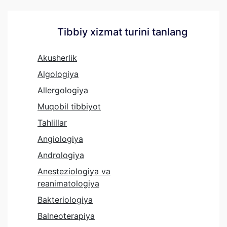
Tibbiy xizmat turini tanlang
Akusherlik
Algologiya
Allergologiya
Muqobil tibbiyot
Tahlillar
Angiologiya
Andrologiya
Anesteziologiya va
reanimatologiya
Bakteriologiya
Balneoterapiya