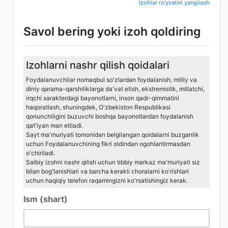
Izohlar ro'yxatini yangilash
Savol bering yoki izoh qoldiring
Izohlarni nashr qilish qoidalari
Foydalanuvchilar nomaqbul so'zlardan foydalanish, milliy va
diniy qarama-qarshiliklarga da'vat etish, ekstremistik, millatchi,
irqchi xarakterdagi bayonotlarni, inson qadr-qimmatini
haqoratlash, shuningdek, O'zbekiston Respublikasi
qonunchiligini buzuvchi boshqa bayonotlardan foydalanish
qat'iyan man etiladi.
Sayt ma'muriyati tomonidan belgilangan qoidalarni buzganlik
uchun Foydalanuvchining fikri oldindan ogohlantirmasdan
o'chiriladi.
Salbiy izohni nashr qilish uchun tibbiy markaz ma'muriyati siz
bilan bog'lanishlari va barcha kerakli choralarni ko'rishlari
uchun haqiqiy telefon raqamingizni ko'rsatishingiz kerak.
Ism (shart)