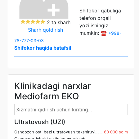
Shifokor qabuliga
telefon orqali
2 ta sharh
yozilishingiz
Sharh qoldirish
mumkin: ☎️
+998-
78-777-03-03
Shifokor haqida batafsil
Klinikadagi narxlar
Mediofarm EKO
Ultratovush (UZI)
Oshqozon osti bezi ultratovush tekshiruvi
60 000 so'm
Oshqozon-ichak traktining murakkab