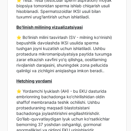
⭐️ Tesa. Tesa (testicular sperm aspiration) moyak
biopsiya tomonidan sperma ishlab chiqarish usuli
hisoblanadi. Spermatozoidlar IKSI usuli bilan
tuxumni urug'lantirish uchun ishlatiladi.
Bo'linish milining vizualizatsiyasi
⭐️ Bo'linish milini tasvirlash (SV - milning ko'rinishi)
bepushtlik davolashda IKSI usulida sperma
tushgan joyni kuzatish uchun ishlatiladi. Ushbu
protsedura mikromanipulyatsiya paytida tuxumga
zarar etkazish xavfini yo'q qilishga, oositlarning
rivojlanish darajasini, shuningdek zona pellucida
qalinligi va zichligini aniqlashga imkon beradi..
Hetching yordami
⭐️ Yordamchi lyuklash (AH) - bu EKU dasturida
embrionning bachadonga ko'chirilishidan oldin
shaffof membranada teshik ochilishi. Ushbu
protseduraning maqsadi blastotsistani
bachadonga joylashtirishni engillashtirishdir.
Qo'llab-quvvatlaydigan lyuk uchun ko'rsatkichlar
bemorning 37 yoshdan oshganligi, gormonal
anormalliklari va oldingi EKU urinishlaridir.