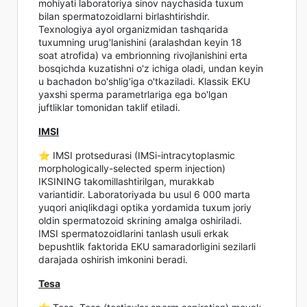
mohiyati laboratoriya sinov naychasida tuxum
bilan spermatozoidlarni birlashtirishdir.
Texnologiya ayol organizmidan tashqarida
tuxumning urug'lanishini (aralashdan keyin 18
soat atrofida) va embrionning rivojlanishini erta
bosqichda kuzatishni o'z ichiga oladi, undan keyin
u bachadon bo'shlig'iga o'tkaziladi. Klassik EKU
yaxshi sperma parametrlariga ega bo'lgan
juftliklar tomonidan taklif etiladi.
IMSI
⭐️ IMSI protsedurasi (IMSi-intracytoplasmic
morphologically-selected sperm injection)
IKSINING takomillashtirilgan, murakkab
variantidir. Laboratoriyada bu usul 6 000 marta
yuqori aniqlikdagi optika yordamida tuxum joriy
oldin spermatozoid skrining amalga oshiriladi.
IMSI spermatozoidlarini tanlash usuli erkak
bepushtlik faktorida EKU samaradorligini sezilarli
darajada oshirish imkonini beradi.
Tesa