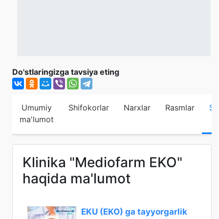
Do'stlaringizga tavsiya eting
Umumiy
Shifokorlar
Narxlar
Rasmlar
Sh
ma'lumot
Klinika "Mediofarm EKO"
haqida ma'lumot
EKU (EKO) ga tayyorgarlik