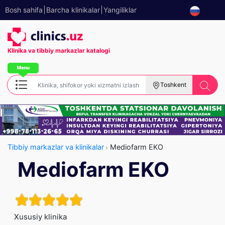
Bosh sahifa
Barcha klinikalar
Yangiliklar
Klinika va tibbiy
markazlar katalogi
Toshkent
Tibbiy markazlar va klinikalar
Mediofarm EKO
Mediofarm EKO
Xususiy klinika