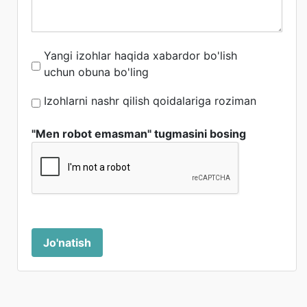
Yangi izohlar haqida xabardor bo'lish
uchun obuna bo'ling
Izohlarni nashr qilish qoidalariga roziman
"Men robot emasman" tugmasini bosing
Jo'natish