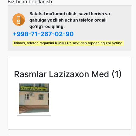
Biz bilan bog'lanish
Batafsil ma'lumot olish, savol berish va
qabulga yozilish uchun telefon orqali
qo'ng'iroq qiling:
+998-71-267-02-90
Iltimos, telefon raqamini
Kliniks uz
saytidan topganingizni ayting
Rasmlar Lazizaxon Med (1)