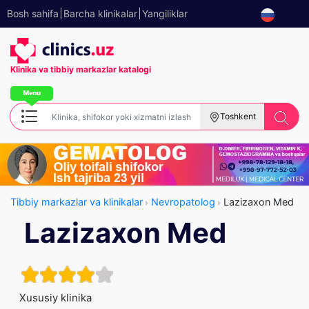
Bosh sahifa
Barcha klinikalar
Yangiliklar
Klinika va tibbiy
markazlar katalogi
Toshkent
Tibbiy markazlar va klinikalar
Nevropatolog
Lazizaxon Med
Lazizaxon Med
Xususiy klinika