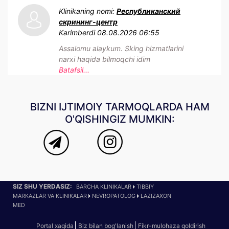
Klinikaning nomi:
Республиканский
скрининг-центр
Karimberdi
08.08.2026 06:55
Assalomu alaykum. Sking hizmatlarini
narxi haqida bilmoqchi idim
Batafsil...
BIZNI IJTIMOIY TARMOQLARDA HAM
O'QISHINGIZ MUMKIN:
SIZ SHU YERDASIZ:
BARCHA KLINIKALAR
TIBBIY
MARKAZLAR VA KLINIKALAR
NEVROPATOLOG
LAZIZAXON
MED
Portal xaqida
Biz bilan bog'lanish
Fikr-mulohaza qoldirish