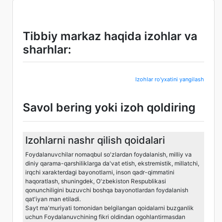
Tibbiy markaz haqida izohlar va
sharhlar:
Izohlar ro'yxatini yangilash
Savol bering yoki izoh qoldiring
Izohlarni nashr qilish qoidalari
Foydalanuvchilar nomaqbul so'zlardan foydalanish, milliy va
diniy qarama-qarshiliklarga da'vat etish, ekstremistik, millatchi,
irqchi xarakterdagi bayonotlarni, inson qadr-qimmatini
haqoratlash, shuningdek, O'zbekiston Respublikasi
qonunchiligini buzuvchi boshqa bayonotlardan foydalanish
qat'iyan man etiladi.
Sayt ma'muriyati tomonidan belgilangan qoidalarni buzganlik
uchun Foydalanuvchining fikri oldindan ogohlantirmasdan