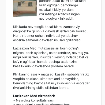
periferik asab tizimi kasalliklari
bilan og‘rigan bemorlarga
malakali tibbiy yordam
ko‘rsatishga ixtisoslashgan
nevrologiya klinikasidir.
Klinikada nevrologik kasalliklarni zamonaviy
diagnostika qilish va davolash ishlari olib boriladi.
Har bir bemor uchun individual yondashuv
asosida samarali davolash usullari qo‘llaniladi.
Lazizaxon Med mutaxassislari bosh og‘rig‘i,
migren, bosh aylanishi, osteoxondroz, nevralgiya,
uyqu buzilishlari, insultdan keyingi holatlar, bel va
bo‘yin og‘riqlari hamda boshqa asab tizimi
kasalliklarini davolashda yordam beradi.
Klinikaning asosiy maqsadi kasallik sabablarini o‘z
vaqtida aniqlash, simptomlarni kamaytirish,
bemorlarning hayot sifatini yaxshilash va asoratlar
rivojlanishining oldini olishdan iborat.
Lazizaxon Med xizmatlari:
• Nevrolog konsultatsiyasi
• Asab tizimi kasalliklari diagnostikasi