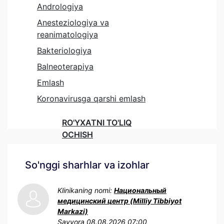
Andrologiya
Anesteziologiya va
reanimatologiya
Bakteriologiya
Balneoterapiya
Emlash
Koronavirusga qarshi emlash
RO'YXATNI TO'LIQ
OCHISH
So'nggi sharhlar va izohlar
Klinikaning nomi:
Национальный
медицинский центр (Milliy Tibbiyot
Markazi)
Sayyora
08.08.2026 07:00