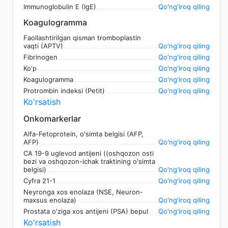
Immunoglobulin E (IgE)
Qo'ng'iroq qiling
Koagulogramma
Faollashtirilgan qisman tromboplastin
vaqti (APTV)
Qo'ng'iroq qiling
Fibrinogen
Qo'ng'iroq qiling
Ko'p
Qo'ng'iroq qiling
Koagulogramma
Qo'ng'iroq qiling
Protrombin indeksi (Petit)
Qo'ng'iroq qiling
Ko'rsatish
Onkomarkerlar
Alfa-Fetoprotein, o'simta belgisi (AFP,
AFP)
Qo'ng'iroq qiling
CA 19-9 uglevod antijeni ((oshqozon osti
bezi va oshqozon-ichak traktining o'simta
belgisi)
Qo'ng'iroq qiling
Cyfra 21-1
Qo'ng'iroq qiling
Neyronga xos enolaza (NSE, Neuron-
maxsus enolaza)
Qo'ng'iroq qiling
Prostata o'ziga xos antijeni (PSA) bepul
Qo'ng'iroq qiling
Ko'rsatish