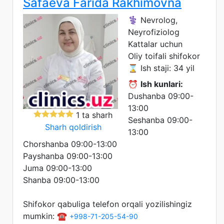
Safaeva Farida Rakhimovna
⚕️ Nevrolog,
Neyrofiziolog
Kattalar uchun
Oliy toifali shifokor
⌛ Ish staji: 34 yil
⏰
Ish kunlari:
Dushanba 09:00-
13:00
1 ta sharh
Seshanba 09:00-
Sharh qoldirish
13:00
Chorshanba 09:00-13:00
Payshanba 09:00-13:00
Juma 09:00-13:00
Shanba 09:00-13:00
Shifokor qabuliga telefon orqali yozilishingiz
mumkin: ☎️
+998-71-205-54-90