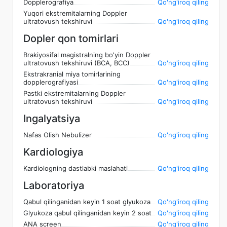
Dopplerografiya
Qo'ng'iroq qiling
Yuqori ekstremitalarning Doppler
ultratovush tekshiruvi
Qo'ng'iroq qiling
Dopler qon tomirlari
Brakiyosifal magistralning bo'yin Doppler
ultratovush tekshiruvi (BCA, BCC)
Qo'ng'iroq qiling
Ekstrakranial miya tomirlarining
dopplerografiyasi
Qo'ng'iroq qiling
Pastki ekstremitalarning Doppler
ultratovush tekshiruvi
Qo'ng'iroq qiling
Ingalyatsiya
Nafas Olish Nebulizer
Qo'ng'iroq qiling
Kardiologiya
Kardiologning dastlabki maslahati
Qo'ng'iroq qiling
Laboratoriya
Qabul qilinganidan keyin 1 soat glyukoza
Qo'ng'iroq qiling
Glyukoza qabul qilinganidan keyin 2 soat
Qo'ng'iroq qiling
ANA screen
Qo'ng'iroq qiling