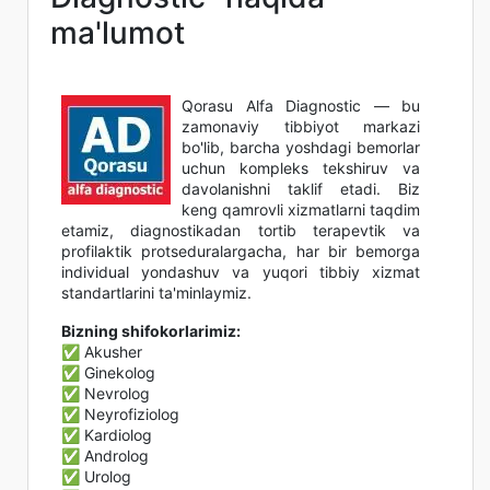
ma'lumot
Qorasu Alfa Diagnostic — bu
zamonaviy tibbiyot markazi
bo'lib, barcha yoshdagi bemorlar
uchun kompleks tekshiruv va
davolanishni taklif etadi. Biz
keng qamrovli xizmatlarni taqdim
etamiz, diagnostikadan tortib terapevtik va
profilaktik protseduralargacha, har bir bemorga
individual yondashuv va yuqori tibbiy xizmat
standartlarini ta'minlaymiz.
Bizning shifokorlarimiz:
✅ Akusher
✅ Ginekolog
✅ Nevrolog
✅ Neyrofiziolog
✅ Kardiolog
✅ Androlog
✅ Urolog