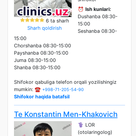
⏰
Ish kunlari:
Dushanba 08:30-
6 ta sharh
15:00
Sharh qoldirish
Seshanba 08:30-
15:00
Chorshanba 08:30-15:00
Payshanba 08:30-15:00
Juma 08:30-15:00
Shanba 08:30-15:00
Shifokor qabuliga telefon orqali yozilishingiz
mumkin: ☎️
+998-71-205-54-90
Shifokor haqida batafsil
Te Konstantin Men-Khakovich
⚕️ LOR
(otolaringolog)