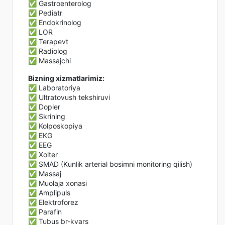
✅ Gastroenterolog
✅ Pediatr
✅ Endokrinolog
✅ LOR
✅ Terapevt
✅ Radiolog
✅ Massajchi
Bizning xizmatlarimiz:
✅ Laboratoriya
✅ Ultratovush tekshiruvi
✅ Dopler
✅ Skrining
✅ Kolposkopiya
✅ EKG
✅ EEG
✅ Xolter
✅ SMAD (Kunlik arterial bosimni monitoring qilish)
✅ Massaj
✅ Muolaja xonasi
✅ Amplipuls
✅ Elektroforez
✅ Parafin
✅ Tubus br-kvars