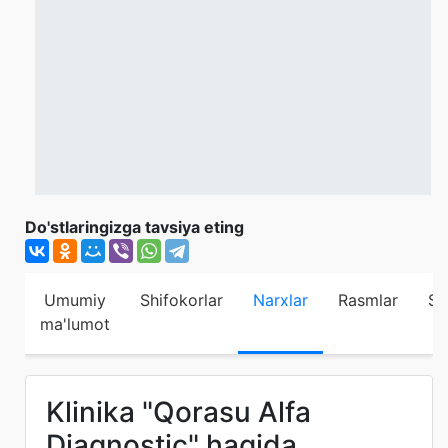
Do'stlaringizga tavsiya eting
Umumiy
Shifokorlar
Narxlar
Rasmlar
Sh
ma'lumot
Klinika "Qorasu Alfa
Diagnostic" haqida