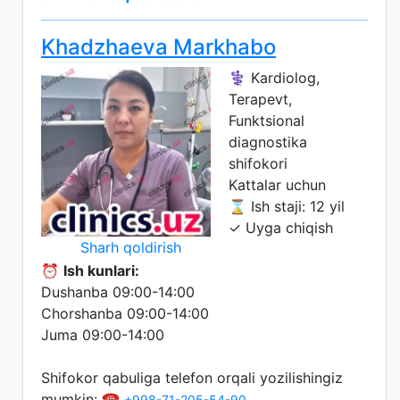
Khadzhaeva Markhabo
⚕️ Kardiolog,
Terapevt,
Funktsional
diagnostika
shifokori
Kattalar uchun
⌛ Ish staji: 12 yil
✓ Uyga chiqish
Sharh qoldirish
⏰
Ish kunlari:
Dushanba 09:00-14:00
Chorshanba 09:00-14:00
Juma 09:00-14:00
Shifokor qabuliga telefon orqali yozilishingiz
mumkin: ☎️
+998-71-205-54-90