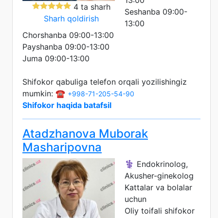
4 ta sharh
Seshanba 09:00-
Sharh qoldirish
13:00
Chorshanba 09:00-13:00
Payshanba 09:00-13:00
Juma 09:00-13:00
Shifokor qabuliga telefon orqali yozilishingiz
mumkin: ☎️
+998-71-205-54-90
Shifokor haqida batafsil
Atadzhanova Muborak
Masharipovna
⚕️ Endokrinolog,
Akusher-ginekolog
Kattalar va bolalar
uchun
Oliy toifali shifokor