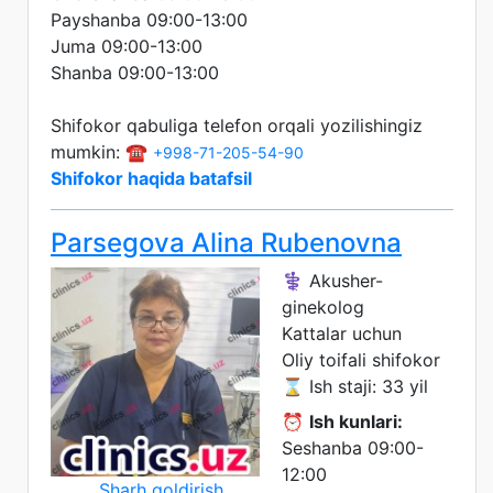
Payshanba 09:00-13:00
Juma 09:00-13:00
Shanba 09:00-13:00
Shifokor qabuliga telefon orqali yozilishingiz
mumkin: ☎️
+998-71-205-54-90
Shifokor haqida batafsil
Parsegova Alina Rubenovna
⚕️ Akusher-
ginekolog
Kattalar uchun
Oliy toifali shifokor
⌛ Ish staji: 33 yil
⏰
Ish kunlari:
Seshanba 09:00-
12:00
Sharh qoldirish