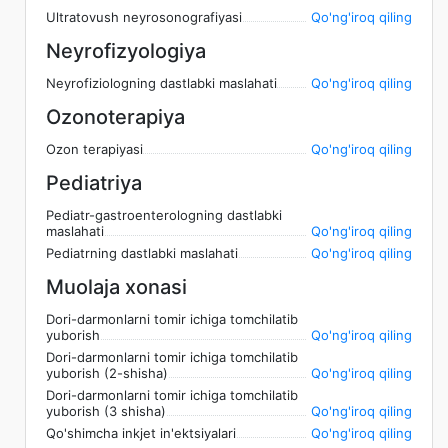
Ultratovush neyrosonografiyasi
Qo'ng'iroq qiling
Neyrofizyologiya
Neyrofiziologning dastlabki maslahati
Qo'ng'iroq qiling
Ozonoterapiya
Ozon terapiyasi
Qo'ng'iroq qiling
Pediatriya
Pediatr-gastroenterologning dastlabki
maslahati
Qo'ng'iroq qiling
Pediatrning dastlabki maslahati
Qo'ng'iroq qiling
Muolaja xonasi
Dori-darmonlarni tomir ichiga tomchilatib
yuborish
Qo'ng'iroq qiling
Dori-darmonlarni tomir ichiga tomchilatib
yuborish (2-shisha)
Qo'ng'iroq qiling
Dori-darmonlarni tomir ichiga tomchilatib
yuborish (3 shisha)
Qo'ng'iroq qiling
Qo'shimcha inkjet in'ektsiyalari
Qo'ng'iroq qiling