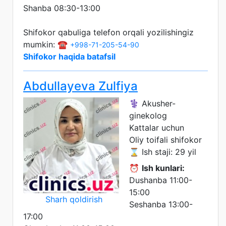
Shanba 08:30-13:00
Shifokor qabuliga telefon orqali yozilishingiz
mumkin: ☎️
+998-71-205-54-90
Shifokor haqida batafsil
Abdullayeva Zulfiya
⚕️ Akusher-
ginekolog
Kattalar uchun
Oliy toifali shifokor
⌛ Ish staji: 29 yil
⏰
Ish kunlari:
Dushanba 11:00-
15:00
Sharh qoldirish
Seshanba 13:00-
17:00