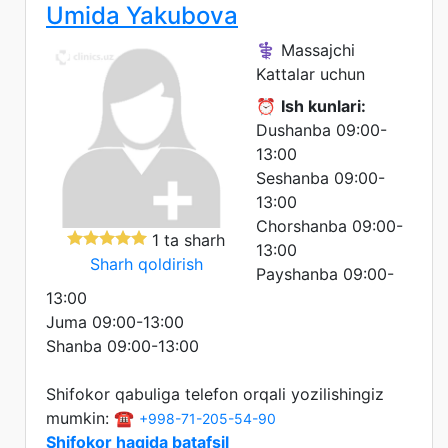
Umida Yakubova
⚕️ Massajchi
Kattalar uchun
⏰
Ish kunlari:
Dushanba 09:00-
13:00
Seshanba 09:00-
13:00
Chorshanba 09:00-
1 ta sharh
13:00
Sharh qoldirish
Payshanba 09:00-
13:00
Juma 09:00-13:00
Shanba 09:00-13:00
Shifokor qabuliga telefon orqali yozilishingiz
mumkin: ☎️
+998-71-205-54-90
Shifokor haqida batafsil