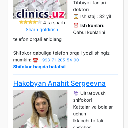
Tibbiyot fanlari
doktori
⌛ Ish staji: 32 yil
4 ta sharh
⏰
Ish kunlari:
Sharh qoldirish
Qabul kunlarini
telefon orqali aniqlang
Shifokor qabuliga telefon orqali yozilishingiz
mumkin: ☎️
+998-71-205-54-90
Shifokor haqida batafsil
Hakobyan Anahit Sergeevna
⚕️ Ultratovush
shifokori
Kattalar va bolalar
uchun
Ikkinchi toifali
shifokor