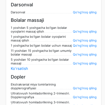
Darsonval
Darsonval
Qo'ng'iroq qiling
Bolalar massaji
1 yoshdan 5 yoshgacha bo'lgan bolalar
oyoqlarini massaj qilish
Qo'ng'iroq qiling
1 yoshgacha bo'lgan bolalar oyoqlarini
massaj qilish
Qo'ng'iroq qiling
1 yoshgacha bo'lgan bolalar uchun massaj
Qo'ng'iroq qiling
11 yoshdan 15 yoshgacha bo'lgan umumiy
bolalar massaji
Qo'ng'iroq qiling
5 yoshdan 10 yoshgacha bo'lgan bolalar
massaji
Qo'ng'iroq qiling
Ko'rsatish
Dopler
Ekstrakranial miya tomirlarining
dopplerografiyasi
Qo'ng'iroq qiling
Ultratovush homiladorlikning 2-trimestri.
Dopplerografiya
Qo'ng'iroq qiling
Ultratovush homiladorlikning 3-trimestri.