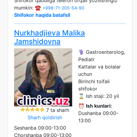
Shifokor qabuliga telefon orqali yozilishingiz
mumkin: ☎️
+998-71-205-54-90
Shifokor haqida batafsil
Nurkhadjieva Malika
Jamshidovna
⚕️ Gastroenterolog,
Pediatr
Kattalar va bolalar
uchun
Birinchi toifali
shifokor
⌛ Ish staji: 20 yil
⏰
Ish kunlari:
7 ta sharh
Dushanba 09:00-
Sharh qoldirish
13:00
Seshanba 09:00-13:00
Chorshanba 09:00-13:00