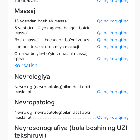
Tubus-kvars
Qo'ng'iroq qiling
Massaj
16 yoshdan boshlab massaj
Qo'ng'iroq qiling
5 yoshdan 10 yoshgacha bo'lgan bolalar
massaji
Qo'ng'iroq qiling
Bosh massaji + bachadon bo'yni zonasi
Qo'ng'iroq qiling
Lomber-torakal orqa miya massaji
Qo'ng'iroq qiling
Orqa va bo'yin-bo'yin zonasini massaj
qilish
Qo'ng'iroq qiling
Ko'rsatish
Nevrologiya
Nevrolog (nevropatolog)bilan dastlabki
maslahat
Qo'ng'iroq qiling
Nevropatolog
Nevrolog (nevropatolog)bilan dastlabki
maslahat
Qo'ng'iroq qiling
Neyrosonografiya (bola boshining UZI
tekshiruvi)