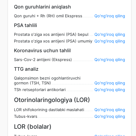
Qon guruhlarini aniqlash
Qon guruhi + Rh (RH) omil Ekspress
Qo'ng'iroq qiling
PSA tahlili
Prostata o'ziga xos antijeni (PSA) bepul
Qo'ng'iroq qiling
Prostata o'ziga xos antijeni (PSA) umumiy
Qo'ng'iroq qiling
Koronavirus uchun tahlil
Sars-Cov-2 antijeni (Ekspress)
Qo'ng'iroq qiling
TTG analiz
Qalqonsimon bezni ogohlantiruvchi
gormon (TSH, TSN)
Qo'ng'iroq qiling
TSh retseptorlari antikorlari
Qo'ng'iroq qiling
Otorinolaringologiya (LOR)
LOR shifokorining dastlabki maslahati
Qo'ng'iroq qiling
Tubus-kvars
Qo'ng'iroq qiling
LOR (bolalar)