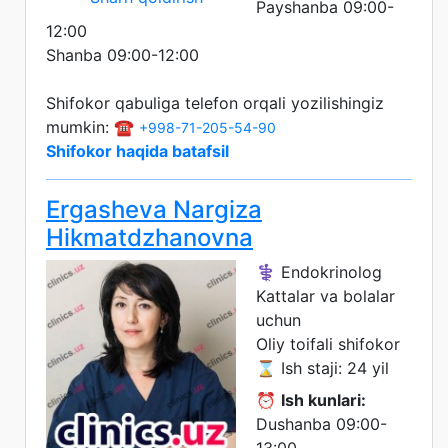
Payshanba 09:00-
12:00
Shanba 09:00-12:00
Shifokor qabuliga telefon orqali yozilishingiz
mumkin: ☎️
+998-71-205-54-90
Shifokor haqida batafsil
Ergasheva Nargiza
Hikmatdzhanovna
⚕️ Endokrinolog
Kattalar va bolalar
uchun
Oliy toifali shifokor
⌛ Ish staji: 24 yil
⏰
Ish kunlari:
Dushanba 09:00-
13:00