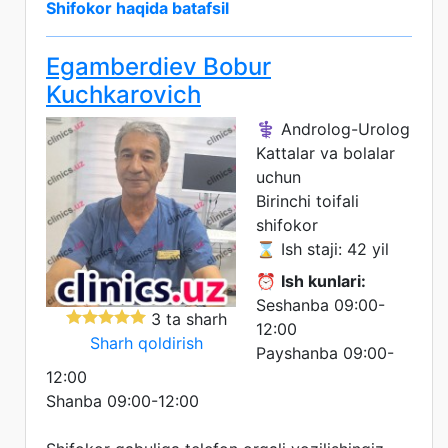
Shifokor haqida batafsil
Egamberdiev Bobur
Kuchkarovich
⚕️ Androlog-Urolog
Kattalar va bolalar
uchun
Birinchi toifali
shifokor
⌛ Ish staji: 42 yil
⏰
Ish kunlari:
Seshanba 09:00-
3 ta sharh
12:00
Sharh qoldirish
Payshanba 09:00-
12:00
Shanba 09:00-12:00