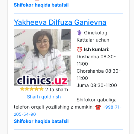
Shifokor haqida batafsil
Yakheeva Dilfuza Ganievna
⚕️ Ginekolog
Kattalar uchun
⏰
Ish kunlari:
Dushanba 08:30-
11:00
Chorshanba 08:30-
11:00
Juma 08:30-11:00
2 ta sharh
Sharh qoldirish
Shifokor qabuliga
telefon orqali yozilishingiz mumkin: ☎️
+998-71-
205-54-90
Shifokor haqida batafsil