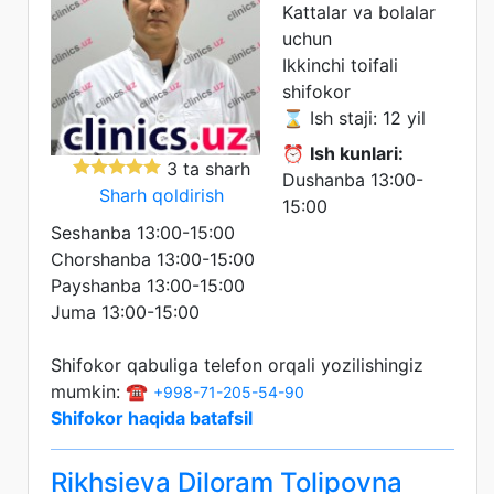
Kattalar va bolalar
uchun
Ikkinchi toifali
shifokor
⌛ Ish staji: 12 yil
⏰
Ish kunlari:
3 ta sharh
Dushanba 13:00-
Sharh qoldirish
15:00
Seshanba 13:00-15:00
Chorshanba 13:00-15:00
Payshanba 13:00-15:00
Juma 13:00-15:00
Shifokor qabuliga telefon orqali yozilishingiz
mumkin: ☎️
+998-71-205-54-90
Shifokor haqida batafsil
Rikhsieva Diloram Tolipovna