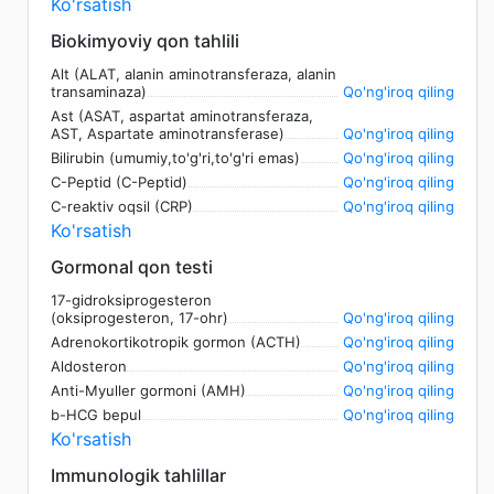
Ko'rsatish
Biokimyoviy qon tahlili
Alt (ALAT, alanin aminotransferaza, alanin
transaminaza)
Qo'ng'iroq qiling
Ast (ASAT, aspartat aminotransferaza,
AST, Aspartate aminotransferase)
Qo'ng'iroq qiling
Bilirubin (umumiy,to'g'ri,to'g'ri emas)
Qo'ng'iroq qiling
C-Peptid (C-Peptid)
Qo'ng'iroq qiling
C-reaktiv oqsil (CRP)
Qo'ng'iroq qiling
Ko'rsatish
Gormonal qon testi
17-gidroksiprogesteron
(oksiprogesteron, 17-ohr)
Qo'ng'iroq qiling
Adrenokortikotropik gormon (ACTH)
Qo'ng'iroq qiling
Aldosteron
Qo'ng'iroq qiling
Anti-Myuller gormoni (AMH)
Qo'ng'iroq qiling
b-HCG bepul
Qo'ng'iroq qiling
Ko'rsatish
Immunologik tahlillar