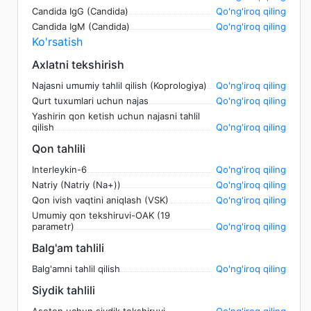
Candida IgG (Candida)
Qo'ng'iroq qiling
Candida IgM (Candida)
Qo'ng'iroq qiling
Ko'rsatish
Axlatni tekshirish
Najasni umumiy tahlil qilish (Koprologiya)
Qo'ng'iroq qiling
Qurt tuxumlari uchun najas
Qo'ng'iroq qiling
Yashirin qon ketish uchun najasni tahlil
qilish
Qo'ng'iroq qiling
Qon tahlili
Interleykin-6
Qo'ng'iroq qiling
Natriy (Natriy (Na+))
Qo'ng'iroq qiling
Qon ivish vaqtini aniqlash (VSK)
Qo'ng'iroq qiling
Umumiy qon tekshiruvi-OAK (19
parametr)
Qo'ng'iroq qiling
Balg'am tahlili
Balg'amni tahlil qilish
Qo'ng'iroq qiling
Siydik tahlili
Aseton uchun siydik tekshiruvi
Qo'ng'iroq qiling