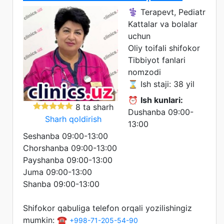
⚕️ Terapevt, Pediatr
Kattalar va bolalar
uchun
Oliy toifali shifokor
Tibbiyot fanlari
nomzodi
⌛ Ish staji: 38 yil
⏰
Ish kunlari:
8 ta sharh
Dushanba 09:00-
Sharh qoldirish
13:00
Seshanba 09:00-13:00
Chorshanba 09:00-13:00
Payshanba 09:00-13:00
Juma 09:00-13:00
Shanba 09:00-13:00
Shifokor qabuliga telefon orqali yozilishingiz
mumkin: ☎️
+998-71-205-54-90