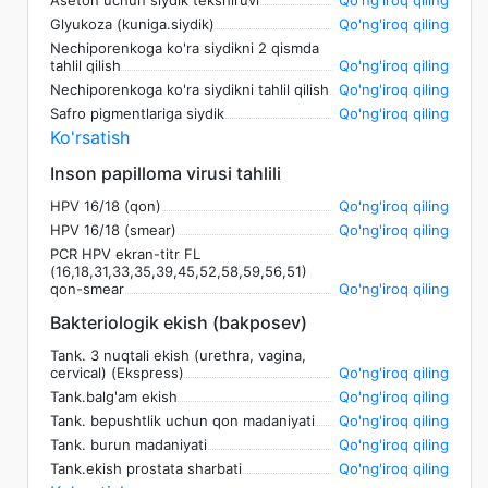
Glyukoza (kuniga.siydik)
Qo'ng'iroq qiling
Nechiporenkoga ko'ra siydikni 2 qismda
tahlil qilish
Qo'ng'iroq qiling
Nechiporenkoga ko'ra siydikni tahlil qilish
Qo'ng'iroq qiling
Safro pigmentlariga siydik
Qo'ng'iroq qiling
Ko'rsatish
Inson papilloma virusi tahlili
HPV 16/18 (qon)
Qo'ng'iroq qiling
HPV 16/18 (smear)
Qo'ng'iroq qiling
PCR HPV ekran-titr FL
(16,18,31,33,35,39,45,52,58,59,56,51)
qon-smear
Qo'ng'iroq qiling
Bakteriologik ekish (bakposev)
Tank. 3 nuqtali ekish (urethra, vagina,
cervical) (Ekspress)
Qo'ng'iroq qiling
Tank.balg'am ekish
Qo'ng'iroq qiling
Tank. bepushtlik uchun qon madaniyati
Qo'ng'iroq qiling
Tank. burun madaniyati
Qo'ng'iroq qiling
Tank.ekish prostata sharbati
Qo'ng'iroq qiling