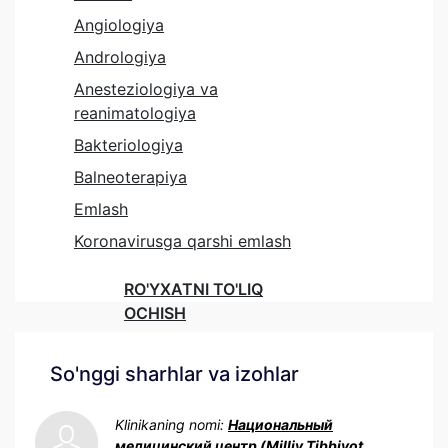
Angiologiya
Andrologiya
Anesteziologiya va
reanimatologiya
Bakteriologiya
Balneoterapiya
Emlash
Koronavirusga qarshi emlash
RO'YXATNI TO'LIQ
OCHISH
So'nggi sharhlar va izohlar
Klinikaning nomi:
Национальный
медицинский центр (Milliy Tibbiyot