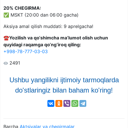
20% CHEGIRMA:
✅ MSKT (20:00 dan 06:00 gacha)
Aksiya amal qilish muddati: 9 aprelgacha!
☎️
Yozilish va qo‘shimcha ma’lumot olish uchun
quyidagi raqamga qo‘ng‘iroq qiling:
+998-78-777-03-03
2491
Ushbu yangilikni ijtimoiy tarmoqlarda
do'stlaringiz bilan baham ko'ring!
Barcha
Aktsiyalar va chegirmalar