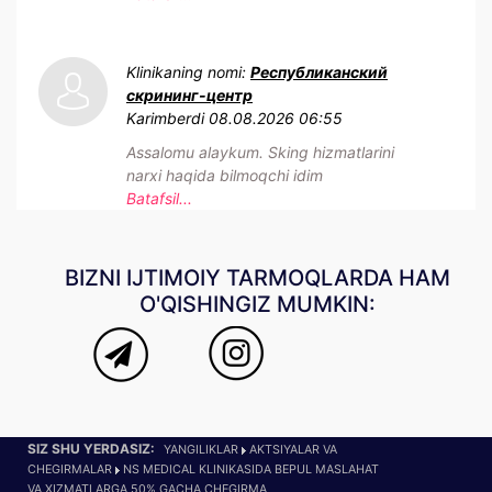
Klinikaning nomi:
Республиканский
скрининг-центр
Karimberdi
08.08.2026 06:55
Assalomu alaykum. Sking hizmatlarini
narxi haqida bilmoqchi idim
Batafsil...
BIZNI IJTIMOIY TARMOQLARDA HAM
O'QISHINGIZ MUMKIN:
SIZ SHU YERDASIZ:
YANGILIKLAR
AKTSIYALAR VA
CHEGIRMALAR
NS MEDICAL KLINIKASIDA BEPUL MASLAHAT
VA XIZMATLARGA 50% GACHA CHEGIRMA