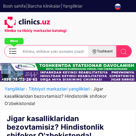
Bosh sahifa
Barcha klinikalar
Yangiliklar
Klinika va tibbiy
markazlar katalogi
Toshkent
Yangiliklar
Tibbiyot markazlari yangiliklari
Jigar
kasalliklaridan bezovtamisiz? Hindistonlik shifokor
O'zbekistonda!
Jigar kasalliklaridan
bezovtamisiz? Hindistonlik
shifokor O'zbekistonda!