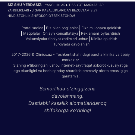
SIZ SHU YERDASIZ:
YANGILIKLAR
TIBBIYOT MARKAZLARI
YANGILIKLARI
JIGAR KASALLIKLARIDAN BEZOVTAMISIZ?
HINDISTONLIK SHIFOKOR O'ZBEKISTONDA!
Portal xaqida
Biz bilan bog'lanish
Fikr-mulohaza qoldirish
Maqolalar
Onlayn konsultatsiya
Reklamani joylashtirish
Vakansiyalar tibbiyot xodimlari uchun
Klinika qo'shish
Turkiyada davolanish
2017-2026 © Clinics.uz - Toshkent shahridagi barcha klinika va tibbiy
markazlar
Sizning e'tiboringizni ushbu Internet-sayt faqat axborot xususiyatiga
ega ekanligini va hech qanday sharoitda ommaviy oferta emasligiga
qaratamiz.
Bemorlikda o'zinggizcha
davolanmang.
Dastlabki kasallik alomatlaridanoq
shifokorga ko'rining!