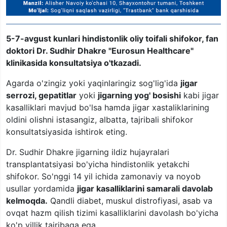
5-7-avgust kunlari hindistonlik oliy toifali shifokor, fan
doktori Dr. Sudhir Dhakre "Eurosun Healthcare"
klinikasida konsultatsiya o'tkazadi.
Agarda o'zingiz yoki yaqinlaringiz sog'lig'ida
jigar
serrozi, gepatitlar
yoki
jigarning yog' bosishi
kabi jigar
kasalliklari mavjud bo'lsa hamda jigar xastaliklarining
oldini olishni istasangiz, albatta, tajribali shifokor
konsultatsiyasida ishtirok eting.
Dr. Sudhir Dhakre jigarning ildiz hujayralari
transplantatsiyasi bo'yicha hindistonlik yetakchi
shifokor. So'nggi 14 yil ichida zamonaviy va noyob
usullar yordamida
jigar kasalliklarini samarali davolab
kelmoqda.
Qandli diabet, muskul distrofiyasi, asab va
ovqat hazm qilish tizimi kasalliklarini davolash bo'yicha
ko'p yillik tajribaga ega.