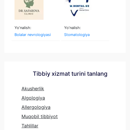
Yo'nalish:
Yo'nalish:
Bolalar nevrologiyasi
Stomatologiya
Tibbiy xizmat turini tanlang
Akusherlik
Algologiya
Allergologiya
Muqobil tibbiyot
Tahlillar