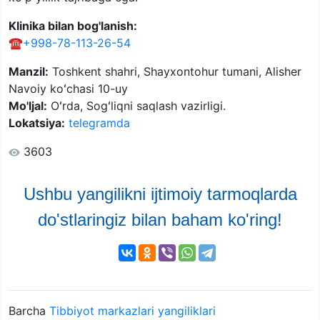
Klinika bilan bog'lanish:
☎️
+998-78-113-26-54
Manzil:
Toshkent shahri, Shayxontohur tumani, Alisher
Navoiy koʻchasi 10-uy
Mo'ljal:
Oʻrda, Sogʻliqni saqlash vazirligi.
Lokatsiya:
telegramda
3603
Ushbu yangilikni ijtimoiy tarmoqlarda
do'stlaringiz bilan baham ko'ring!
Barcha
Tibbiyot markazlari yangiliklari